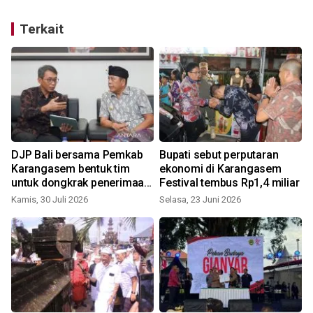
Terkait
DJP Bali bersama Pemkab
Bupati sebut perputaran
Karangasem bentuk tim
ekonomi di Karangasem
untuk dongkrak penerimaan
Festival tembus Rp1,4 miliar
pajak
Kamis, 30 Juli 2026
Selasa, 23 Juni 2026
R