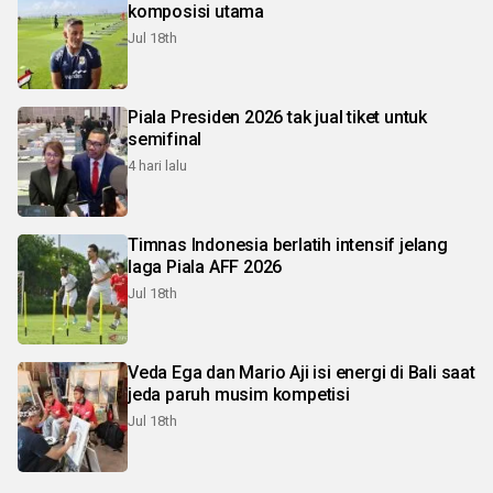
komposisi utama
Jul 18th
Piala Presiden 2026 tak jual tiket untuk
semifinal
4 hari lalu
Timnas Indonesia berlatih intensif jelang
laga Piala AFF 2026
Jul 18th
Veda Ega dan Mario Aji isi energi di Bali saat
jeda paruh musim kompetisi
Jul 18th