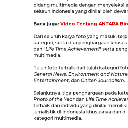
bidang multimedia dengan menyeleksi e
seluruh Indonesia yang dinilai oleh dewan
Baca juga:
Video Tentang ANTARA Biro
Dari seluruh karya foto yang masuk, terpili
kategori, serta dua penghargaan khusus ya
dan "
Life Time Achievement
" serta pen
multimedia.
Tujuh foto terbaik dari tujuh kategori fo
General News, Environment and Nature, 
Entertainment
, dan
Citizen Journalism
.
Selanjutnya, tiga penghargaan pada kat
Photo of the Year
dan
Life Time Achiev
terbaik dan individu yang dinilai memil
jurnalistik di Indonesia khususnya dan 
kategori multimedia.