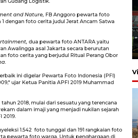
rah Gudang Logistik.
ment and Nature,
FB Anggoro pewarta foto
Tiga matra TNI unjuk
 1 dengan foto cerita judul Jerat Ancam Satwa
kemampuan tempur Perisai
Trisila Nusantara dalam
ertainment,
dua
pewarta foto ANTARA yaitu
latihan di Kepri
an Awalingga asal Jakarta secara berurutan
5 Agustus 2026 16:28
an foto cerita yang berjudul Ritual Perang Obor
ma
.
V
erbaik ini digelar Pewarta Foto Indonesia (PFI)
2009," ujar Ketua Panitia APFI 2019 Muhammad
di tahun 2018, mulai dari sesuatu yang terencana
erekam dalam imaji yang menjadi nukilan sejarah
I 2019.
Kemen LH, KKP, dan Gubernur
yeleksi 1.542 foto tunggal dan 191 rangkaian foto
Bali tanam ribuan bibit
erta pewarta foto warga. Untuk penghargaan di