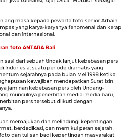
 jiwa toleransi," ujar Oscar Motuloh sebagai
jang masa kepada pewarta foto senior Arbain
ompas yang karya-karyanya fenomenal dan kerap
al dan internasional.
ran foto ANTARA Bali
nisasi dari sebuah tindak lanjut kebebasan pers
 di Indonesia, suatu periode dramatis yang
entum sejarahnya pada bulan Mei 1998 ketika
enghapusan kewajiban mendapatkan Surat Izin
nya jaminan kebebasan pers oleh Undang-
ng munculnya penerbitan media-media baru,
nerbitan pers tersebut diikuti dengan
anya.
tujuan memajukan dan melindungi kepentingan
rmat, berdedikasi, dan memikul peran sejarah
oto dan tulisan bagi kepentingan masyarakat