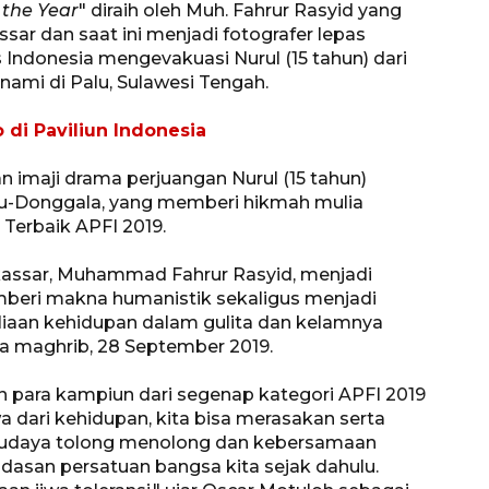
 the Year
" diraih oleh Muh. Fahrur Rasyid yang
sar dan saat ini menjadi fotografer lepas
Indonesia mengevakuasi Nurul (15 tahun) dari
ami di Palu, Sulawesi Tengah.
 di Paviliun Indonesia
 imaji drama perjuangan Nurul (15 tahun)
alu-Donggala, yang memberi hikmah mulia
Terbaik APFI 2019.
akassar, Muhammad Fahrur Rasyid, menjadi
eri makna humanistik sekaligus menjadi
Vaksin HPV untuk siswa laki-
liaan kehidupan dalam gulita dan kelamnya
laki
a maghrib, 28 September 2019.
2026-08-06 06:30:00
dan para kampiun dari segenap kategori APFI 2019
a dari kehidupan, kita bisa merasakan serta
budaya tolong menolong dan kebersamaan
dasan persatuan bangsa kita sejak dahulu.