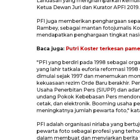
Landasan yang menghamparkan kemuliaan
Ketua Dewan Juri dan Kurator APFI 2019.
PFI juga memberikan penghargaan sepan
Rambey, sebagai mantan fotojurnalis K
mendapatkan penghargaan tingkat nasion
Baca juga:
Putri Koster terkesan pame
"PFI yang berdiri pada 1998 sebagai orga
yang lahir tatkala euforia reformasi 1998
dimulai sejak 1997 dan menemukan mom
kekuasaan rezim Orde Baru berakhir. P
Usaha Penerbitan Pers (SIUPP) dan ada
undang Pokok Kebebasan Pers mendoro
cetak, dan elektronik. Booming usaha pe
meningkatnya jumlah pewarta foto," kat
PFI adalah organisasi nirlaba yang ber
pewarta foto sebagai profesi yang terho
dalam membuat dan menyiarkan berita f