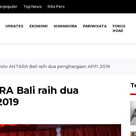
erpopuler
Top News
Rilis Pers
UPDATES
EKONOMI
HUMANIORA
PARIWISATA
FOKUS
HOAX
oto ANTARA Bali raih dua penghargaan APFI 2019
T
A Bali raih dua
2019