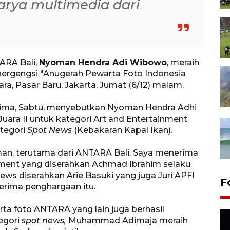
rya multimedia dari
ARA Bali,
Nyoman Hendra Adi Wibowo
, meraih
ergengsi "Anugerah Pewarta Foto Indonesia
tara, Pasar Baru, Jakarta, Jumat (6/12) malam.
erima, Sabtu, menyebutkan Nyoman Hendra Adhi
ara II untuk kategori Art and Entertainment
ategori
Spot News
(Kebakaran Kapal Ikan).
an, terutama dari ANTARA Bali. Saya menerima
nment yang diserahkan Achmad Ibrahim selaku
News diserahkan Arie Basuki yang juga Juri APFI
F
erima penghargaan itu.
a foto ANTARA yang lain juga berhasil
egori
spot news,
Muhammad Adimaja meraih