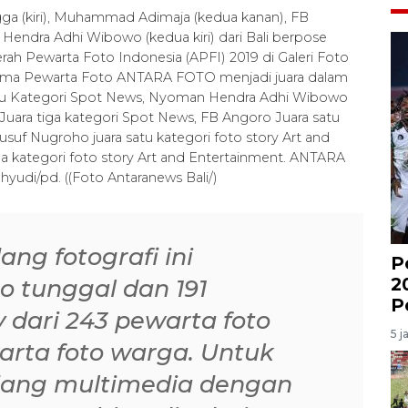
ga (kiri), Muhammad Adimaja (kedua kanan), FB
endra Adhi Wibowo (kedua kiri) dari Bali berpose
h Pewarta Foto Indonesia (APFI) 2019 di Galeri Foto
9). Lima Pewarta Foto ANTARA FOTO menjadi juara dalam
tu Kategori Spot News, Nyoman Hendra Adhi Wibowo
Juara tiga kategori Spot News, FB Angoro Juara satu
usuf Nugroho juara satu kategori foto story Art and
a kategori foto story Art and Entertainment. ANTARA
i/pd. ((Foto Antaranews Bali/)
ng fotografi ini
P
2
to tunggal dan 191
P
y dari 243 pewarta foto
5 j
arta foto warga. Untuk
dang multimedia dengan