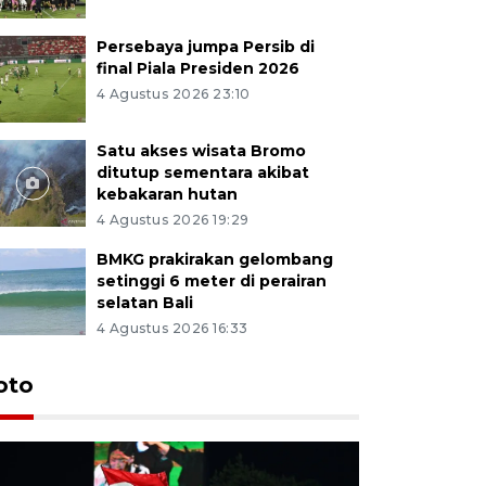
Persebaya jumpa Persib di
final Piala Presiden 2026
4 Agustus 2026 23:10
Satu akses wisata Bromo
ditutup sementara akibat
kebakaran hutan
4 Agustus 2026 19:29
BMKG prakirakan gelombang
setinggi 6 meter di perairan
selatan Bali
4 Agustus 2026 16:33
Persebaya
oto
Presiden
pinalti l
5 jam lalu