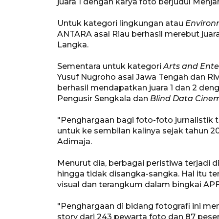
juara 1 dengan karya foto berjudul Menja
Untuk kategori lingkungan atau
Environ
ANTARA asal Riau berhasil merebut juara
Langka.
Sementara untuk kategori
Arts and Ent
Yusuf Nugroho asal Jawa Tengah dan Riv
berhasil mendapatkan juara 1 dan 2 deng
Pengusir Sengkala dan
Blind Data Cine
"Penghargaan bagi foto-foto jurnalistik t
untuk ke sembilan kalinya sejak tahun 
Adimaja.
Menurut dia, berbagai peristiwa terjadi 
hingga tidak disangka-sangka. Hal itu t
visual dan terangkum dalam bingkai APF
"Penghargaan di bidang fotografi ini men
story dari 243 pewarta foto dan 87 pes