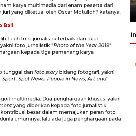
mangrove
nam karya multimedia dari enam peserta dari
 juri yang diketuai oleh Oscar Motulloh," katanya.
26 Juli 2026 21:18
 Bali
I
h tujuh foto jurnalistik terbaik dari tujuh
kni foto jurnalistik "
Photo of the Year 2019
"
ghargaan kepada tiga pemenang karya
to tunggal dan
foto story
bidang fotografi, yakni
Sport, Spot News, People in News, Art and
egori multimedia. Dua penghargaan khusus, yakni
ement
yang diberikan kepada foto jurnalistik
iki kontribusi besar dalam memajukan peran foto
di dunia umumnya, lalu ada juga penghargaan pada