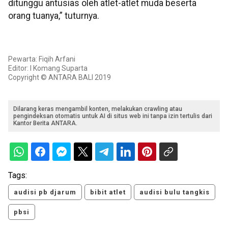
ditunggu antusias oleh atlet-atlet muda beserta
orang tuanya,” tuturnya.
Pewarta: Fiqih Arfani
Editor: I Komang Suparta
Copyright © ANTARA BALI 2019
Dilarang keras mengambil konten, melakukan crawling atau
pengindeksan otomatis untuk AI di situs web ini tanpa izin tertulis dari
Kantor Berita ANTARA.
Tags:
audisi pb djarum
bibit atlet
audisi bulu tangkis
pbsi