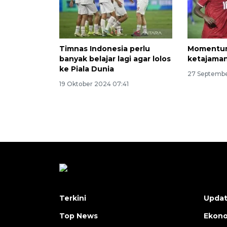
Timnas Indonesia perlu
Momentum
banyak belajar lagi agar lolos
ketajama
ke Piala Dunia
27 Septembe
19 Oktober 2024 07:41
Terkini
Upda
Top News
Ekon