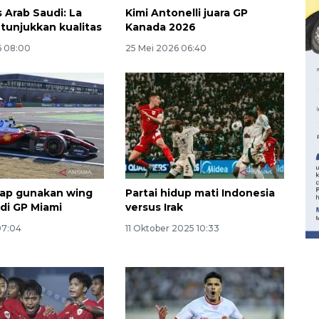
 Arab Saudi: La
Kimi Antonelli juara GP
 tunjukkan kualitas
Kanada 2026
6 08:00
25 Mei 2026 06:40
160 ribu sambungan baru
etap gunakan wing
Partai hidup mati Indonesia
jaringan gas 2026
" di GP Miami
versus Irak
2026-08-07 18:00:00
07:04
11 Oktober 2025 10:33