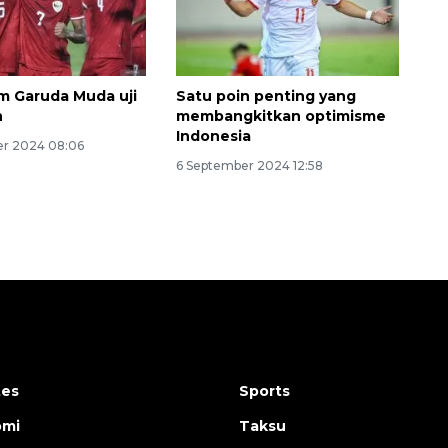
 Garuda Muda uji
Satu poin penting yang
n
membangkitkan optimisme
Indonesia
r 2024 08:06
6 September 2024 12:58
tes
Sports
omi
Taksu