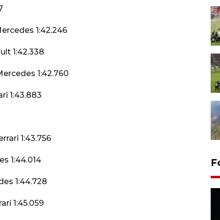
7
Mercedes 1:42.246
ult 1:42.338
 Mercedes 1:42.760
ri 1:43.883
rari 1:43.756
es 1:44.014
F
des 1:44.728
ari 1:45.059