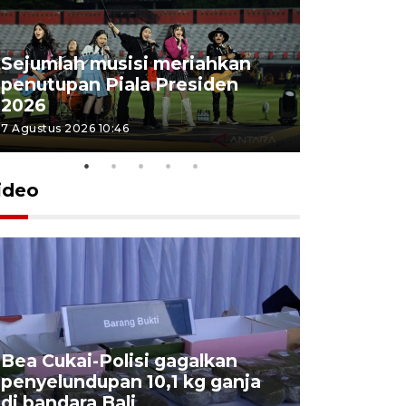
Sejumlah musisi meriahkan
penutupan Piala Presiden
2026
7 Agustus 2026 10:46
ideo
Bea Cukai-Polisi gagalkan
Pemerint
penyelundupan 10,1 kg ganja
pasar jen
di bandara Bali
internasi