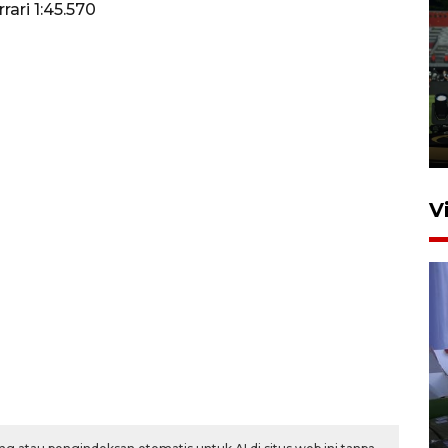
rari 1:45.570
Tiga matra TNI unjuk
kemampuan tempur Perisai
Trisila Nusantara dalam
latihan di Kepri
5 Agustus 2026 16:28
V
Polisi tetapkan lima tersangka
pengeroyokan maling ayam di
Tabanan