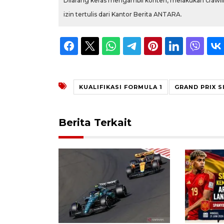
Dilarang keras mengambil konten, melakukan crawlin
izin tertulis dari Kantor Berita ANTARA.
KUALIFIKASI FORMULA 1
GRAND PRIX 
Berita Terkait