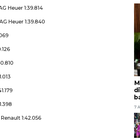
AG Heuer 1:39.814
 TAG Heuer 1:39.840
.069
.126
40.810
1.013
M
d
1.179
b
1.398
7 A
 Renault 1:42.056