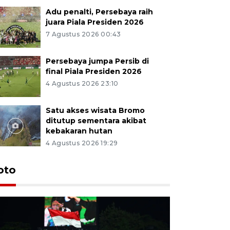
Adu penalti, Persebaya raih
juara Piala Presiden 2026
7 Agustus 2026 00:43
Persebaya jumpa Persib di
final Piala Presiden 2026
4 Agustus 2026 23:10
Satu akses wisata Bromo
ditutup sementara akibat
kebakaran hutan
4 Agustus 2026 19:29
Persebaya
oto
Presiden
pinalti l
7 Agustus 202