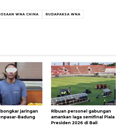
OSAAN WNA CHINA
RUDAPAKSA WNA
Ekonomi triwulan II-2026
tumbuh 5,29 persen
2026-08-06 18:45:00
 bongkar jaringan
Ribuan personel gabungan
Denpasar-Badung
amankan laga semifinal Piala
Presiden 2026 di Bali