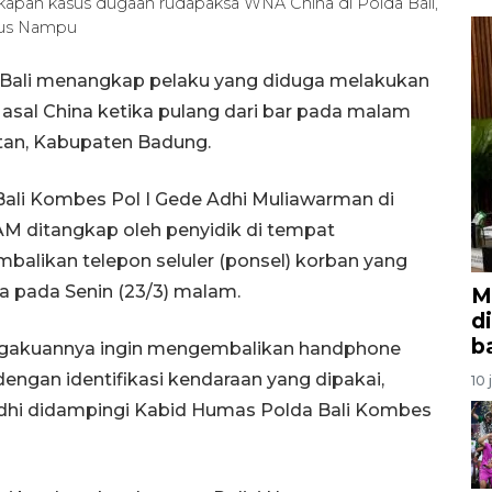
apan kasus dugaan rudapaksa WNA China di Polda Bali,
dus Nampu
 Bali menangkap pelaku yang diduga melakukan
asal China ketika pulang dari bar pada malam
atan, Kabupaten Badung.
Bali Kombes Pol I Gede Adhi Muliawarman di
M ditangkap oleh penyidik di tempat
alikan telepon seluler (ponsel) korban yang
a pada Senin (23/3) malam.
M
d
b
pengakuannya ingin mengembalikan handphone
dengan identifikasi kendaraan yang dipakai,
10 
Adhi didampingi Kabid Humas Polda Bali Kombes