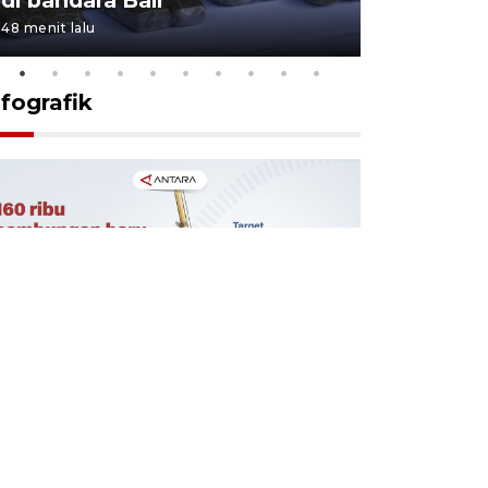
48 menit lalu
19 jam lalu
nfografik