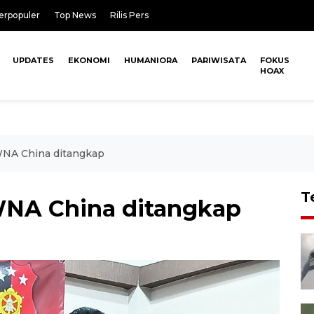
erpopuler
Top News
Rilis Pers
UPDATES
EKONOMI
HUMANIORA
PARIWISATA
FOKUS
HOAX
WNA China ditangkap
T
WNA China ditangkap