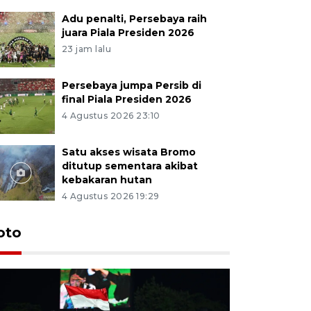
Adu penalti, Persebaya raih
juara Piala Presiden 2026
23 jam lalu
Persebaya jumpa Persib di
final Piala Presiden 2026
4 Agustus 2026 23:10
Satu akses wisata Bromo
ditutup sementara akibat
kebakaran hutan
4 Agustus 2026 19:29
Persebaya
oto
Presiden
pinalti l
18 jam lalu