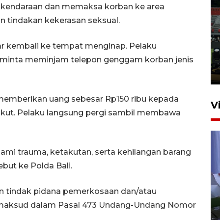
an kendaraan dan memaksa korban ke area
 tindakan kekerasan seksual.
Tiga matra TNI unjuk
kemampuan tempur Perisai
ar kembali ke tempat menginap. Pelaku
Trisila Nusantara dalam
latihan di Kepri
eminta meminjam telepon genggam korban jenis
5 Agustus 2026 16:28
 memberikan uang sebesar Rp150 ribu kepada
V
akut. Pelaku langsung pergi sambil membawa
ami trauma, ketakutan, serta kehilangan barang
ebut ke Polda Bali.
an tindak pidana pemerkosaan dan/atau
Polisi tetapkan lima tersangka
dimaksud dalam Pasal 473 Undang-Undang Nomor
pengeroyokan maling ayam di
Tabanan