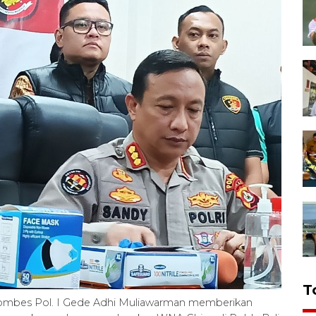
T
Kombes Pol. I Gede Adhi Muliawarman memberikan