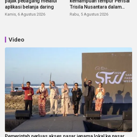
pajak pedagang melalui
kemampuan tempur Perisai
aplikasi belanja daring
Trisila Nusantara dalam
latihan di Kepri
Kamis, 6 Agustus 2026
Rabu, 5 Agustus 2026
Video
Pemerintah perluas akses pasar jenama lokal ke pasar