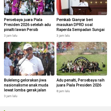
Persebaya juara Piala
Pemkab Gianyar beri
Presiden 2026 setelah adu
masukan DPRD soal
pinalti lawan Persib
Raperda Sempadan Sungai
3 jam lalu
3 jam lalu
Buleleng gelorakan jiwa
Adu penalti, Persebaya raih
nasionalisme anak muda
juara Piala Presiden 2026
lewat lomba gerak jalan
8 jam lalu
3 jam lalu