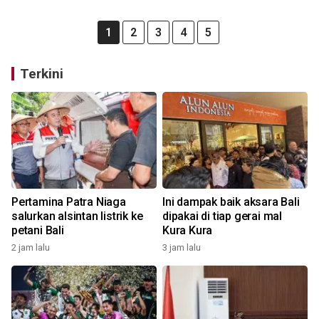
1
2
3
4
5
Terkini
Pertamina Patra Niaga
Ini dampak baik aksara Bali
salurkan alsintan listrik ke
dipakai di tiap gerai mal
petani Bali
Kura Kura
2 jam lalu
3 jam lalu