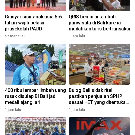
Gianyar sisir anak usia 5-6
QRIS beri nilai tambah
tahun wajib belajar
pariwisata di Bali karena
prasekolah PAUD
mudahkan turis bertransaksi
57 menit lalu
1 jam lalu
400 ribu lembar limbah uang
Bulog Bali sidak ritel
rusak disulap BI Bali jadi
pastikan penjualan SPHP
medali ajang lari
sesuai HET yang ditentukan
pemerintah
1 jam lalu
1 jam lalu