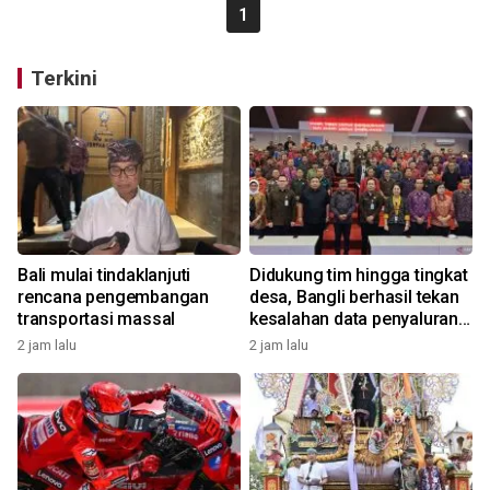
1
Terkini
Bali mulai tindaklanjuti
Didukung tim hingga tingkat
rencana pengembangan
desa, Bangli berhasil tekan
transportasi massal
kesalahan data penyaluran
bansos
2 jam lalu
2 jam lalu