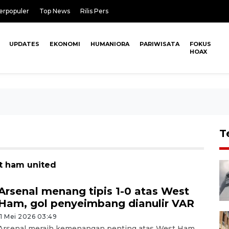
erpopuler
Top News
Rilis Pers
UPDATES
EKONOMI
HUMANIORA
PARIWISATA
FOKUS
HOAX
T
t ham united
Arsenal menang tipis 1-0 atas West
Ham, gol penyeimbang dianulir VAR
11 Mei 2026 03:49
Arsenal meraih kemenangan penting atas West Ham