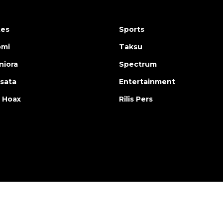
tes
Sports
omi
Taksu
iora
Spectrum
isata
Entertainment
 Hoax
Rilis Pers