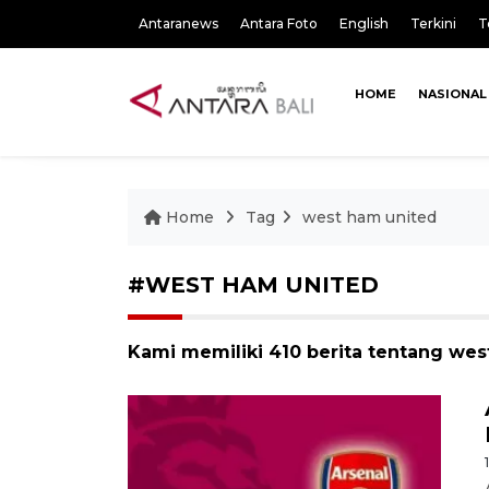
Antaranews
Antara Foto
English
Terkini
T
HOME
NASIONAL
Home
Tag
west ham united
#WEST HAM UNITED
Kami memiliki 410 berita tentang wes