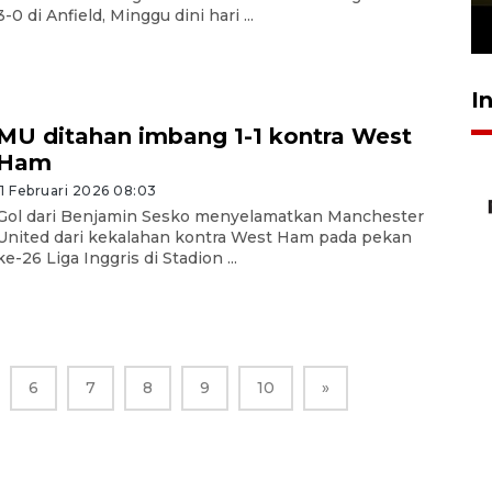
3-0 di Anfield, Minggu dini hari ...
23 Juli 2026 19:12
I
MU ditahan imbang 1-1 kontra West
Ham
11 Februari 2026 08:03
Gol dari Benjamin Sesko menyelamatkan Manchester
United dari kekalahan kontra West Ham pada pekan
ke-26 Liga Inggris di Stadion ...
6
7
8
9
10
»