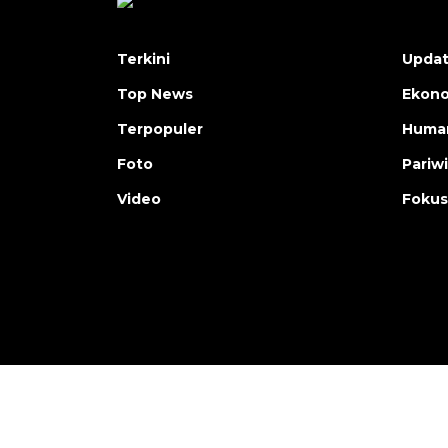
Terkini
Upda
Top News
Ekon
Terpopuler
Human
Foto
Pariw
Video
Fokus
Copyright © ANTARA