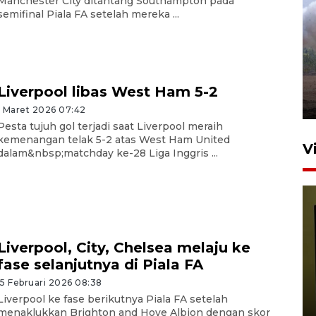
Manchester City ditantang Southampton pada
semifinal Piala FA setelah mereka ...
Sebanyak 62 penumpang
selamat dari kebakaran KM
Mutiara Sentosa II
dikembalikan ke Surabaya
Liverpool libas West Ham 5-2
4 Agustus 2026 19:23
1 Maret 2026 07:42
Pesta tujuh gol terjadi saat Liverpool meraih
kemenangan telak 5-2 atas West Ham United
V
dalam&nbsp;matchday ke-28 Liga Inggris ...
Liverpool, City, Chelsea melaju ke
fase selanjutnya di Piala FA
Persiapan Skuad Garuda
15 Februari 2026 08:38
jelang laga lawan Kamboja
Liverpool ke fase berikutnya Piala FA setelah
pada Piala AFF
menaklukkan Brighton and Hove Albion dengan skor