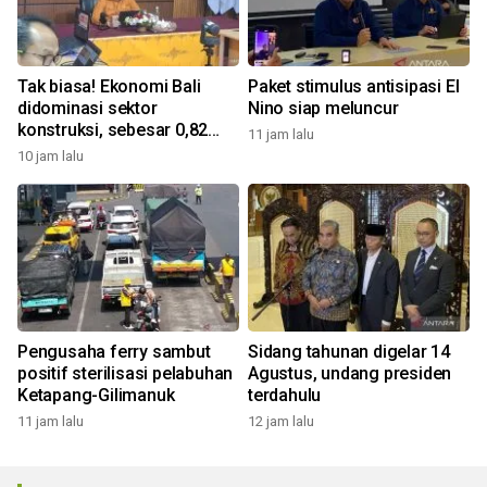
Tak biasa! Ekonomi Bali
Paket stimulus antisipasi El
didominasi sektor
Nino siap meluncur
konstruksi, sebesar 0,82
11 jam lalu
persen
10 jam lalu
Pengusaha ferry sambut
Sidang tahunan digelar 14
positif sterilisasi pelabuhan
Agustus, undang presiden
Ketapang-Gilimanuk
terdahulu
11 jam lalu
12 jam lalu