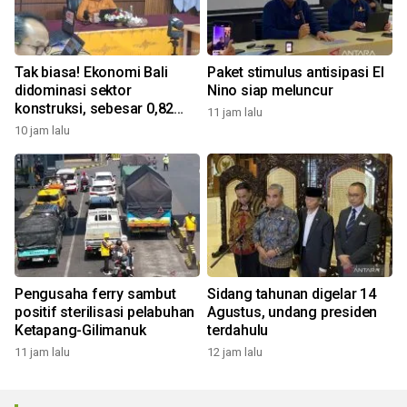
Tak biasa! Ekonomi Bali
Paket stimulus antisipasi El
didominasi sektor
Nino siap meluncur
konstruksi, sebesar 0,82
11 jam lalu
persen
10 jam lalu
Pengusaha ferry sambut
Sidang tahunan digelar 14
positif sterilisasi pelabuhan
Agustus, undang presiden
Ketapang-Gilimanuk
terdahulu
11 jam lalu
12 jam lalu