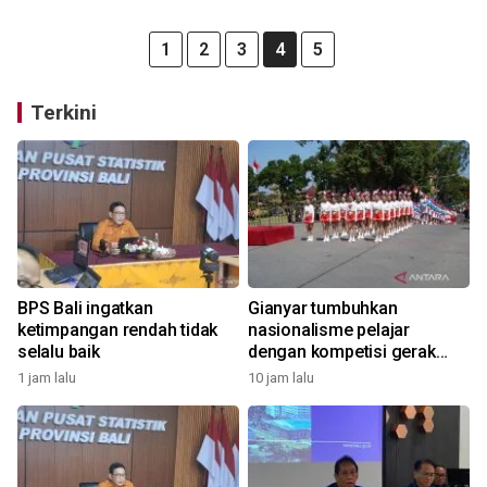
1
2
3
4
5
Terkini
BPS Bali ingatkan
Gianyar tumbuhkan
ketimpangan rendah tidak
nasionalisme pelajar
selalu baik
dengan kompetisi gerak
jalan
1 jam lalu
10 jam lalu