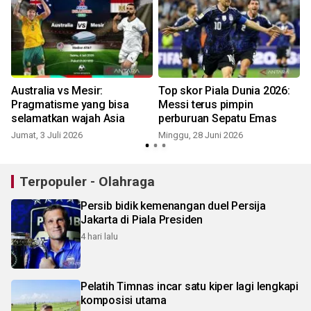
Australia vs Mesir:
Top skor Piala Dunia 2026:
Pragmatisme yang bisa
Messi terus pimpin
selamatkan wajah Asia
perburuan Sepatu Emas
Jumat, 3 Juli 2026
Minggu, 28 Juni 2026
S
Terpopuler - Olahraga
Persib bidik kemenangan duel Persija
Jakarta di Piala Presiden
4 hari lalu
Pelatih Timnas incar satu kiper lagi lengkapi
komposisi utama