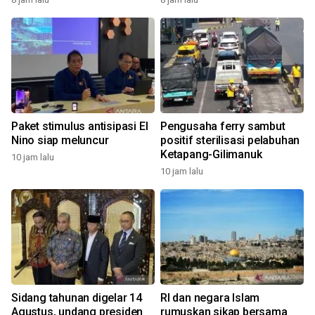
Paket stimulus antisipasi El
Pengusaha ferry sambut
Nino siap meluncur
positif sterilisasi pelabuhan
Ketapang-Gilimanuk
10 jam lalu
10 jam lalu
Sidang tahunan digelar 14
RI dan negara Islam
Agustus, undang presiden
rumuskan sikap bersama