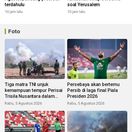
terdahulu
soal Yerusalem
10 jam lalu
10 jam lalu
Foto
Tiga matra TNI unjuk
Persebaya akan bertemu
kemampuan tempur Perisai
Persib di laga final Piala
Trisila Nusantara dalam
Presiden 2026
latihan di Kepri
Rabu, 5 Agustus 2026
Rabu, 5 Agustus 2026