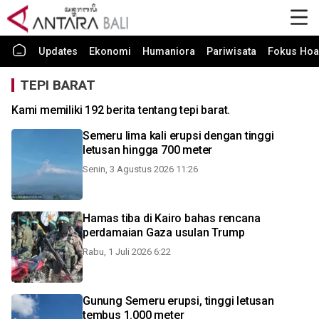
Updates
Ekonomi
Humaniora
Pariwisata
Fokus Hoa
TEPI BARAT
Kami memiliki 192 berita tentang tepi barat.
Semeru lima kali erupsi dengan tinggi
letusan hingga 700 meter
Senin, 3 Agustus 2026 11:26
Hamas tiba di Kairo bahas rencana
perdamaian Gaza usulan Trump
Rabu, 1 Juli 2026 6:22
Gunung Semeru erupsi, tinggi letusan
tembus 1.000 meter