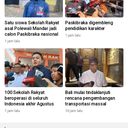
Satu siswa Sekolah Rakyat
Paskibraka digembleng
asal Polewali Mandar jadi
pendidikan karakter
calon Paskibraka nasional
1 jam lalu
1 jam lalu
100 Sekolah Rakyat
Bali mulai tindaklanjuti
beroperasi di seluruh
rencana pengembangan
Indonesia akhir Agustus
transportasi massal
1 jam lalu
10 jam lalu