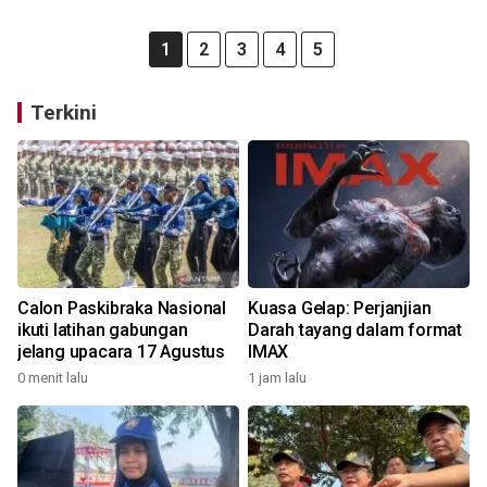
1
2
3
4
5
Terkini
Calon Paskibraka Nasional
Kuasa Gelap: Perjanjian
ikuti latihan gabungan
Darah tayang dalam format
jelang upacara 17 Agustus
IMAX
0 menit lalu
1 jam lalu