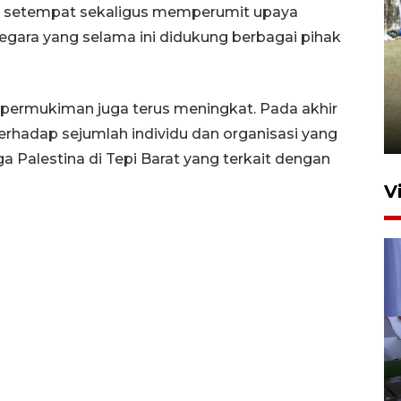
 setempat sekaligus memperumit upaya
 negara yang selama ini didukung berbagai pihak
Pemerintah tunda pungutan
pajak pedagang melalui
aplikasi belanja daring
s permukiman juga terus meningkat. Pada akhir
6 Agustus 2026 16:45
terhadap sejumlah individu dan organisasi yang
a Palestina di Tepi Barat yang terkait dengan
V
Polisi tetapkan lima tersangka
pengeroyokan maling ayam di
Tabanan