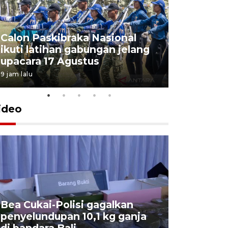
Calon Paskibraka Nasional
Sejumlah
ikuti latihan gabungan jelang
penutupa
upacara 17 Agustus
2026
9 jam lalu
7 Agustus 202
ideo
Bea Cukai-Polisi gagalkan
Pemerint
penyelundupan 10,1 kg ganja
pasar jen
di bandara Bali
internasi