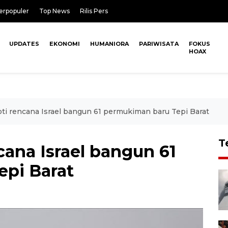
erpopuler
Top News
Rilis Pers
UPDATES
EKONOMI
HUMANIORA
PARIWISATA
FOKUS
HOAX
oti rencana Israel bangun 61 permukiman baru Tepi Barat
T
cana Israel bangun 61
pi Barat