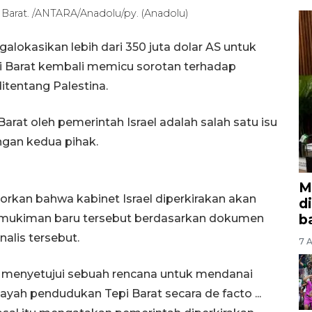
pi Barat. /ANTARA/Anadolu/py. (Anadolu)
lokasikan lebih dari 350 juta dolar AS untuk
 Barat kembali memicu sorotan terhadap
itentang Palestina.
at oleh pemerintah Israel adalah salah satu isu
angan kedua pihak.
M
porkan bahwa kabinet Israel diperkirakan akan
d
b
rmukiman baru tersebut berdasarkan dokumen
nalis tersebut.
7 A
an menyetujui sebuah rencana untuk mendanai
yah pendudukan Tepi Barat secara de facto ...