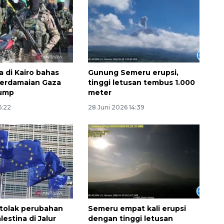
a di Kairo bahas
Gunung Semeru erupsi,
perdamaian Gaza
tinggi letusan tembus 1.000
rump
meter
6:22
28 Juni 2026 14:39
160 ribu sambungan baru
jaringan gas 2026
2026-08-07 18:00:00
 tolak perubahan
Semeru empat kali erupsi
lestina di Jalur
dengan tinggi letusan