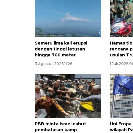
Semeru lima kali erupsi
Hamas tib
dengan tinggi letusan
rencana 
hingga 700 meter
usulan T
3 Agustus 2026 11:26
1 Juli 2026 0
PBB minta Israel cabut
Uni Eropa
pembatasan kamp
wilayah Pa