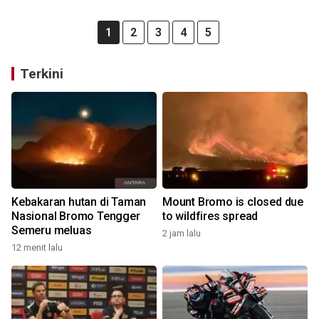
1
2
3
4
5
Terkini
Kebakaran hutan di Taman
Mount Bromo is closed due
Nasional Bromo Tengger
to wildfires spread
Semeru meluas
2 jam lalu
12 menit lalu