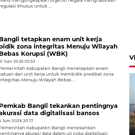
Hafid mengungkapkan urgensi negara menghadirkan
regulasi khusus untuk ...
Persebaya akan bertemu
Persib di laga final Piala
Presiden 2026
5 Agustus 2026 07:33
Bangli tetapkan enam unit kerja
bidik zona integritas Menuju Wilayah
Bebas Korupsi (WBK)
V
10 Juni 2026 05:52
Pemerintah Kabupaten Bangli menetapkan enam
satuan dan unit kerja untuk membidik predikat zona
integritas Menuju Wilayah Bebas ...
Pemkab Bangli tekankan pentingnya
akurasi data digitalisasi bansos
Kemen LH, KKP, dan Gubernur
Bali tanam ribuan bibit
4 Juni 2026 20:17
mangrove
Pemerintah Kabupaten Bangli menekankan
pentingnya akurasi data dalam uji coba digitalisasi