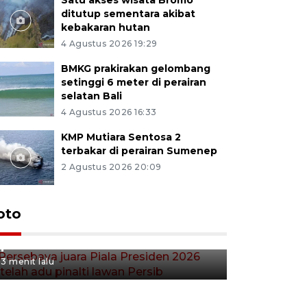
ditutup sementara akibat
kebakaran hutan
4 Agustus 2026 19:29
BMKG prakirakan gelombang
setinggi 6 meter di perairan
selatan Bali
4 Agustus 2026 16:33
KMP Mutiara Sentosa 2
terbakar di perairan Sumenep
2 Agustus 2026 20:09
Persebaya juara Piala
oto
Presiden 2026 setelah adu
pinalti lawan Persib
3 menit lalu