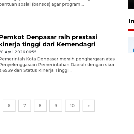
26 Juli 2026 21:18
bantuan sosial (bansos) agar program ...
I
Pemkot Denpasar raih prestasi
kinerja tinggi dari Kemendagri
28 April 2026 06:55
Pemerintah Kota Denpasar meraih penghargaan atas
Penyelenggaraan Pemerintahan Daerah dengan skor
3,6539 dan Status Kinerja Tinggi ...
6
7
8
9
10
»