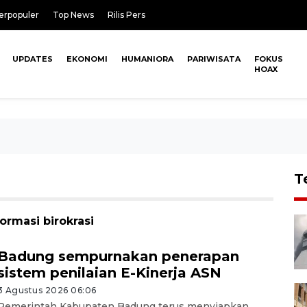
erpopuler
Top News
Rilis Pers
UPDATES
EKONOMI
HUMANIORA
PARIWISATA
FOKUS
HOAX
T
ormasi birokrasi
Badung sempurnakan penerapan
sistem penilaian E-Kinerja ASN
3 Agustus 2026 06:06
Pemerintah Kabupaten Badung terus menyiapkan