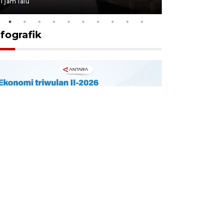
1 jam lalu
9 jam lalu
nfografik