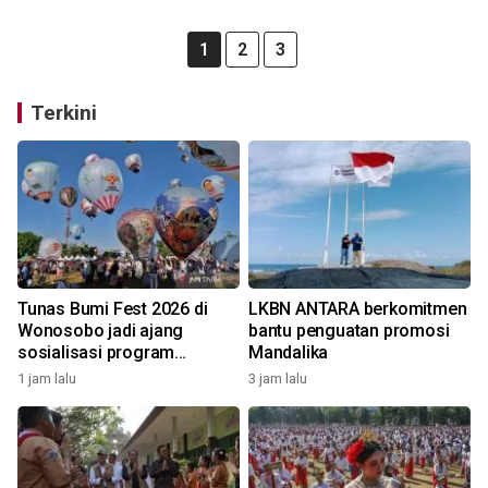
1
2
3
Terkini
Tunas Bumi Fest 2026 di
LKBN ANTARA berkomitmen
Wonosobo jadi ajang
bantu penguatan promosi
sosialisasi program
Mandalika
pemerintah lewat balon
1 jam lalu
3 jam lalu
udara