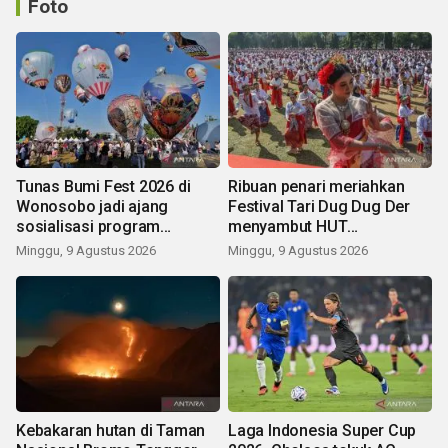
Foto
Tunas Bumi Fest 2026 di
Ribuan penari meriahkan
Wonosobo jadi ajang
Festival Tari Dug Dug Der
sosialisasi program
menyambut HUT
pemerintah lewat balon
Kemerdekaan
Minggu, 9 Agustus 2026
Minggu, 9 Agustus 2026
udara
Kebakaran hutan di Taman
Laga Indonesia Super Cup