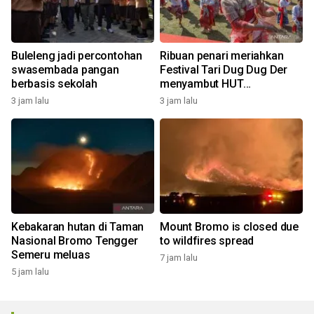
Buleleng jadi percontohan
Ribuan penari meriahkan
swasembada pangan
Festival Tari Dug Dug Der
berbasis sekolah
menyambut HUT
Kemerdekaan
3 jam lalu
3 jam lalu
Kebakaran hutan di Taman
Mount Bromo is closed due
Nasional Bromo Tengger
to wildfires spread
Semeru meluas
7 jam lalu
5 jam lalu