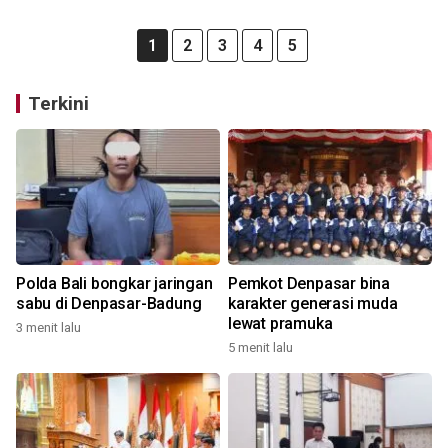
1
2
3
4
5
Terkini
Polda Bali bongkar jaringan
Pemkot Denpasar bina
sabu di Denpasar-Badung
karakter generasi muda
lewat pramuka
3 menit lalu
5 menit lalu