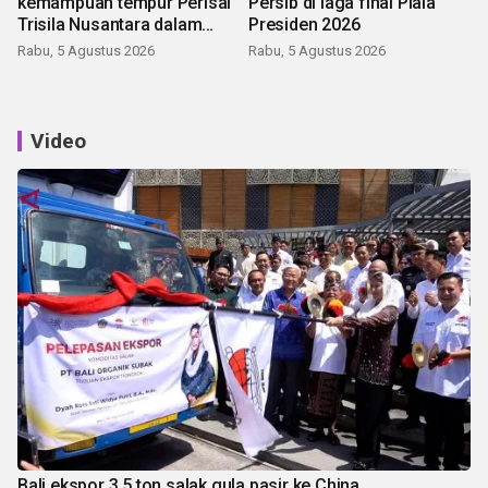
kemampuan tempur Perisai
Persib di laga final Piala
Trisila Nusantara dalam
Presiden 2026
latihan di Kepri
Rabu, 5 Agustus 2026
Rabu, 5 Agustus 2026
Video
Bali ekspor 3,5 ton salak gula pasir ke China