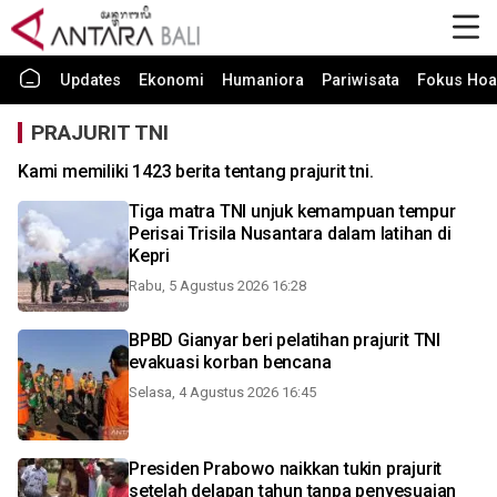
Updates
Ekonomi
Humaniora
Pariwisata
Fokus Hoa
PRAJURIT TNI
Kami memiliki 1423 berita tentang prajurit tni.
Tiga matra TNI unjuk kemampuan tempur
Perisai Trisila Nusantara dalam latihan di
Kepri
Rabu, 5 Agustus 2026 16:28
BPBD Gianyar beri pelatihan prajurit TNI
evakuasi korban bencana
Selasa, 4 Agustus 2026 16:45
Presiden Prabowo naikkan tukin prajurit
setelah delapan tahun tanpa penyesuaian