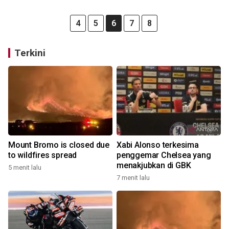
4
5
6
7
8
Terkini
Mount Bromo is closed due
Xabi Alonso terkesima
to wildfires spread
penggemar Chelsea yang
menakjubkan di GBK
5 menit lalu
7 menit lalu