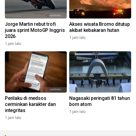
Jorge Martin rebut trofi
Akses wisata Bromo ditutup
juara sprint MotoGP Inggris
akibat kebakaran hutan
2026
1 jam lalu
1 jam lalu
Perilaku di medsos
Nagasaki peringati 81 tahun
cerminkan karakter dan
bom atom
integritas
1 jam lalu
1 jam lalu