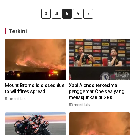
3
4
5
6
7
Terkini
Mount Bromo is closed due
Xabi Alonso terkesima
to wildfires spread
penggemar Chelsea yang
menakjubkan di GBK
51 menit lalu
53 menit lalu