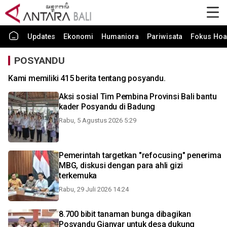
Updates
Ekonomi
Humaniora
Pariwisata
Fokus Hoa
POSYANDU
Kami memiliki 415 berita tentang posyandu.
Aksi sosial Tim Pembina Provinsi Bali bantu
kader Posyandu di Badung
Rabu, 5 Agustus 2026 5:29
Pemerintah targetkan "refocusing" penerima
MBG, diskusi dengan para ahli gizi
terkemuka
Rabu, 29 Juli 2026 14:24
8.700 bibit tanaman bunga dibagikan
Posyandu Gianyar untuk desa dukung