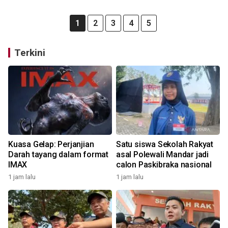
1
2
3
4
5
Terkini
Kuasa Gelap: Perjanjian
Satu siswa Sekolah Rakyat
Darah tayang dalam format
asal Polewali Mandar jadi
IMAX
calon Paskibraka nasional
1 jam lalu
1 jam lalu