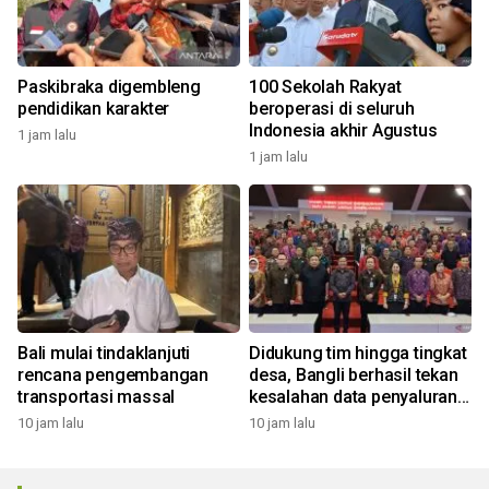
Paskibraka digembleng
100 Sekolah Rakyat
pendidikan karakter
beroperasi di seluruh
Indonesia akhir Agustus
1 jam lalu
1 jam lalu
Bali mulai tindaklanjuti
Didukung tim hingga tingkat
rencana pengembangan
desa, Bangli berhasil tekan
transportasi massal
kesalahan data penyaluran
bansos
10 jam lalu
10 jam lalu