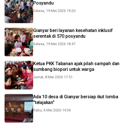
Posyandu
Selasa, 19 Mei 2026 19:20
Gianyar beri layanan kesehatan inklusif
serentak di 570 posyandu
Selasa, 19 Mei 2026 18:47
Ketua PKK Tabanan ajak pilah sampah dan
sumbang biopori untuk warga
Jumat, 8 Mei 2026 17:51
Ada 10 desa di Gianyar bersiap ikut lomba
"telajakan"
Rabu, 6 Mei 2026 14:36