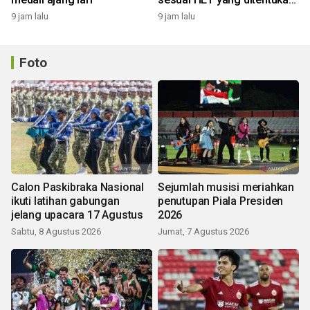
pemerintah
9 jam lalu
9 jam lalu
Foto
Calon Paskibraka Nasional
Sejumlah musisi meriahkan
ikuti latihan gabungan
penutupan Piala Presiden
jelang upacara 17 Agustus
2026
Sabtu, 8 Agustus 2026
Jumat, 7 Agustus 2026