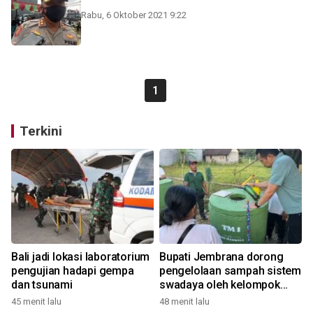
Rabu, 6 Oktober 2021 9:22
1
Terkini
Bali jadi lokasi laboratorium
Bupati Jembrana dorong
pengujian hadapi gempa
pengelolaan sampah sistem
dan tsunami
swadaya oleh kelompok
masyarakat
45 menit lalu
48 menit lalu