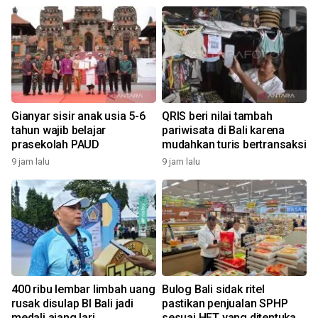
Gianyar sisir anak usia 5-6
QRIS beri nilai tambah
tahun wajib belajar
pariwisata di Bali karena
prasekolah PAUD
mudahkan turis bertransaksi
9 jam lalu
9 jam lalu
400 ribu lembar limbah uang
Bulog Bali sidak ritel
rusak disulap BI Bali jadi
pastikan penjualan SPHP
medali ajang lari
sesuai HET yang ditentukan