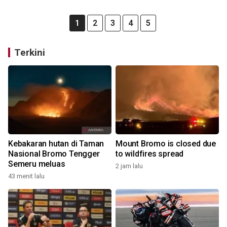
1
2
3
4
5
Terkini
Kebakaran hutan di Taman
Mount Bromo is closed due
Nasional Bromo Tengger
to wildfires spread
Semeru meluas
2 jam lalu
43 menit lalu