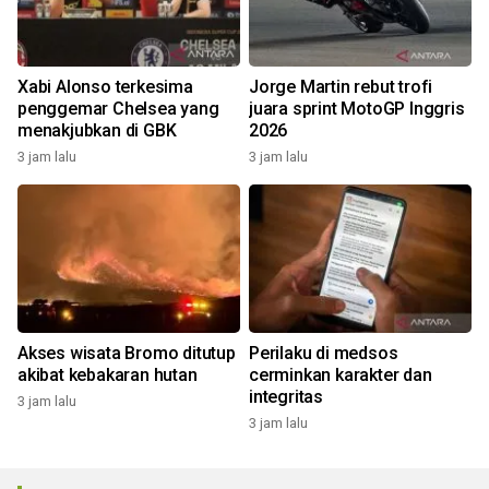
Xabi Alonso terkesima
Jorge Martin rebut trofi
penggemar Chelsea yang
juara sprint MotoGP Inggris
menakjubkan di GBK
2026
3 jam lalu
3 jam lalu
Akses wisata Bromo ditutup
Perilaku di medsos
akibat kebakaran hutan
cerminkan karakter dan
integritas
3 jam lalu
3 jam lalu