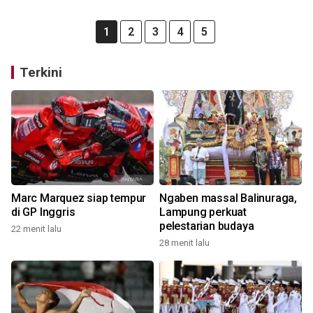
1
2
3
4
5
Terkini
Marc Marquez siap tempur
Ngaben massal Balinuraga,
di GP Inggris
Lampung perkuat
pelestarian budaya
22 menit lalu
28 menit lalu