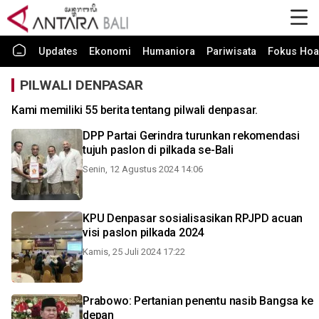
Updates
Ekonomi
Humaniora
Pariwisata
Fokus Hoa
PILWALI DENPASAR
Kami memiliki 55 berita tentang pilwali denpasar.
DPP Partai Gerindra turunkan rekomendasi
tujuh paslon di pilkada se-Bali
Senin, 12 Agustus 2024 14:06
KPU Denpasar sosialisasikan RPJPD acuan
visi paslon pilkada 2024
Kamis, 25 Juli 2024 17:22
Prabowo: Pertanian penentu nasib Bangsa ke
depan