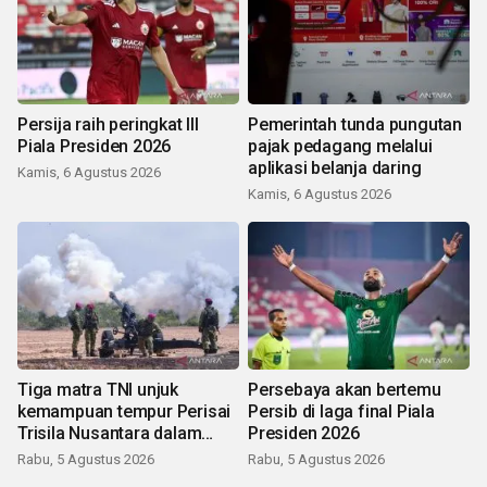
Persija raih peringkat III
Pemerintah tunda pungutan
Piala Presiden 2026
pajak pedagang melalui
aplikasi belanja daring
Kamis, 6 Agustus 2026
Kamis, 6 Agustus 2026
Tiga matra TNI unjuk
Persebaya akan bertemu
kemampuan tempur Perisai
Persib di laga final Piala
Trisila Nusantara dalam
Presiden 2026
latihan di Kepri
Rabu, 5 Agustus 2026
Rabu, 5 Agustus 2026