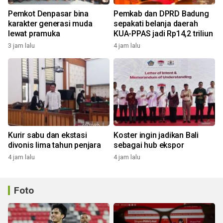
Pemkot Denpasar bina
Pemkab dan DPRD Badung
karakter generasi muda
sepakati belanja daerah
lewat pramuka
KUA-PPAS jadi Rp14,2 triliun
3 jam lalu
4 jam lalu
Kurir sabu dan ekstasi
Koster ingin jadikan Bali
divonis lima tahun penjara
sebagai hub ekspor
4 jam lalu
4 jam lalu
Foto