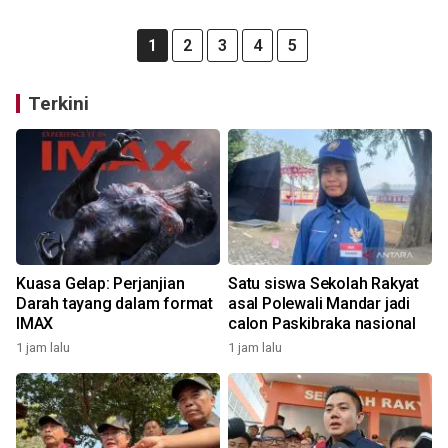
1
2
3
4
5
Terkini
Kuasa Gelap: Perjanjian
Satu siswa Sekolah Rakyat
Darah tayang dalam format
asal Polewali Mandar jadi
IMAX
calon Paskibraka nasional
1 jam lalu
1 jam lalu