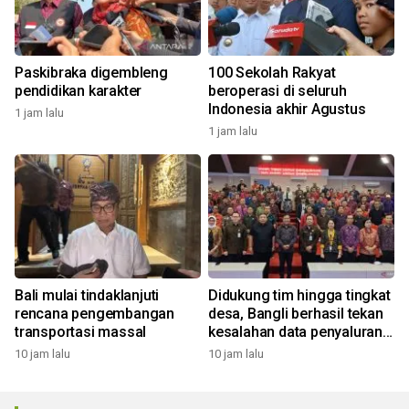
Paskibraka digembleng
100 Sekolah Rakyat
pendidikan karakter
beroperasi di seluruh
Indonesia akhir Agustus
1 jam lalu
1 jam lalu
Bali mulai tindaklanjuti
Didukung tim hingga tingkat
rencana pengembangan
desa, Bangli berhasil tekan
transportasi massal
kesalahan data penyaluran
bansos
10 jam lalu
10 jam lalu