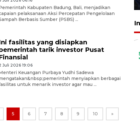
3 Juli 2026 06:16
27 Juli 2026 22:32
Pemerintah Kabupaten Badung, Bali, menjadikan
capaian pelaksanaan Aksi Percepatan Pengelolaan
Sampah Berbasis Sumber (PSBS) ...
I
Ini fasilitas yang disiapkan
pemerintah tarik investor Pusat
Finansial
2 Juli 2026 19:06
Menteri Keuangan Purbaya Yudhi Sadewa
mengatakan&nbsp;pemerintah menyiapkan berbagai
fasilitas untuk menarik investor agar mau ...
5
6
7
8
9
10
»