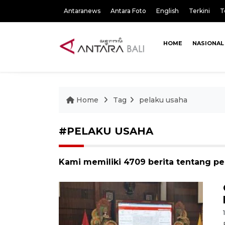
Antaranews
Antara Foto
English
Terkini
T
HOME
NASIONAL
Home
Tag
pelaku usaha
#PELAKU USAHA
Kami memiliki 4709 berita tentang pe