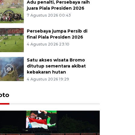
Adu penalti, Persebaya raih
juara Piala Presiden 2026
7 Agustus 2026 00:43
Persebaya jumpa Persib di
final Piala Presiden 2026
4 Agustus 2026 23:10
Satu akses wisata Bromo
ditutup sementara akibat
kebakaran hutan
4 Agustus 2026 19:29
Persebaya
oto
Presiden
pinalti l
7 Agustus 202