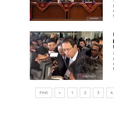
First
«
1
2
3
4