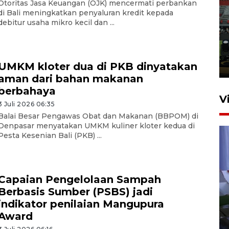
Otoritas Jasa Keuangan (OJK) mencermati perbankan
di Bali meningkatkan penyaluran kredit kepada
Tiga matra TNI unjuk
debitur usaha mikro kecil dan ...
kemampuan tempur Perisai
Trisila Nusantara dalam
latihan di Kepri
UMKM kloter dua di PKB dinyatakan
5 Agustus 2026 16:28
aman dari bahan makanan
berbahaya
V
3 Juli 2026 06:35
Balai Besar Pengawas Obat dan Makanan (BBPOM) di
Denpasar menyatakan UMKM kuliner kloter kedua di
Pesta Kesenian Bali (PKB) ...
Capaian Pengelolaan Sampah
Berbasis Sumber (PSBS) jadi
Polisi tetapkan lima tersangka
indikator penilaian Mangupura
pengeroyokan maling ayam di
Award
Tabanan