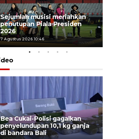
Sejumlah musisi meriahkan
penutupan Piala Presiden
2026
7 Agustus 2026 10:46
ideo
Bea Cukai-Polisi gagalkan
Pemerint
penyelundupan 10,1 kg ganja
pasar jen
di bandara Bali
internasi