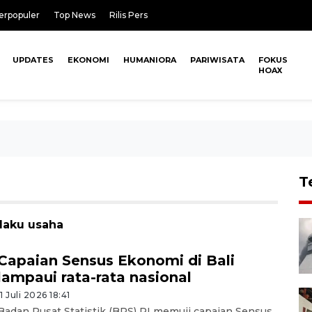
erpopuler
Top News
Rilis Pers
UPDATES
EKONOMI
HUMANIORA
PARIWISATA
FOKUS
HOAX
T
laku usaha
Capaian Sensus Ekonomi di Bali
lampaui rata-rata nasional
11 Juli 2026 18:41
Badan Pusat Statistik (BPS) RI memuji capaian Sensus