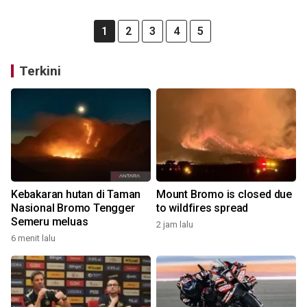
1
2
3
4
5
Terkini
Kebakaran hutan di Taman
Mount Bromo is closed due
Nasional Bromo Tengger
to wildfires spread
Semeru meluas
2 jam lalu
6 menit lalu