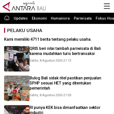
Updates
Ekonomi
Humaniora
Pariwisata
Fokus Hoa
PELAKU USAHA
Kami memiliki 4711 berita tentang pelaku usaha.
QRIS beri nilai tambah pariwisata di Bali
karena mudahkan turis bertransaksi
Sabtu, 8 Agustus 2026 21:13
Bulog Bali sidak ritel pastikan penjualan
SPHP sesuai HET yang ditentukan
pemerintah
Sabtu, 8 Agustus 2026 21:05
RI punya KEK bisa dimanfaatkan sektor
industri