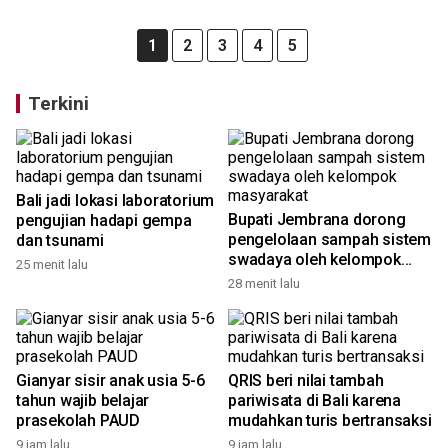
1
2
3
4
5
Terkini
Bali jadi lokasi laboratorium
Bupati Jembrana dorong
pengujian hadapi gempa
pengelolaan sampah sistem
dan tsunami
swadaya oleh kelompok
25 menit lalu
masyarakat
28 menit lalu
Gianyar sisir anak usia 5-6
QRIS beri nilai tambah
tahun wajib belajar
pariwisata di Bali karena
prasekolah PAUD
mudahkan turis bertransaksi
9 jam lalu
9 jam lalu