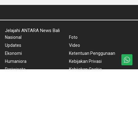
Jelajahi ANTARA News Bali
Nasional
Foto
Updates
Video
Ekonomi
Ketentuan Penggunaan
Humaniora
Kebijakan Privasi
Pariwisata
Kebijakan Cookie
Fokus Hoax
Pedoman Media Siber
Olahraga
Tentang Kami
Taksu
Rilis Pers
Artikel
BrandA
Seni dan Hiburan
ANTARA Foto
Korporat
PPID