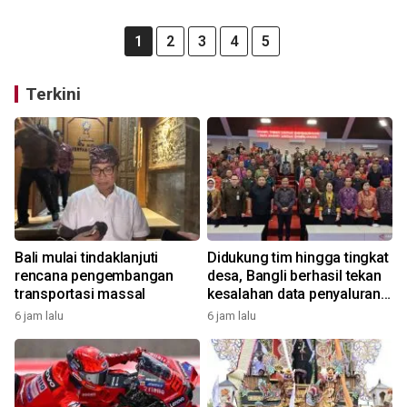
1
2
3
4
5
Terkini
Bali mulai tindaklanjuti
Didukung tim hingga tingkat
rencana pengembangan
desa, Bangli berhasil tekan
transportasi massal
kesalahan data penyaluran
bansos
6 jam lalu
6 jam lalu