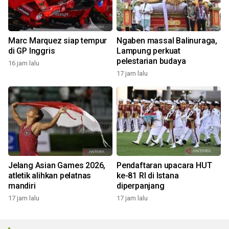
Marc Marquez siap tempur
Ngaben massal Balinuraga,
di GP Inggris
Lampung perkuat
pelestarian budaya
16 jam lalu
17 jam lalu
Jelang Asian Games 2026,
Pendaftaran upacara HUT
atletik alihkan pelatnas
ke-81 RI di Istana
mandiri
diperpanjang
17 jam lalu
17 jam lalu