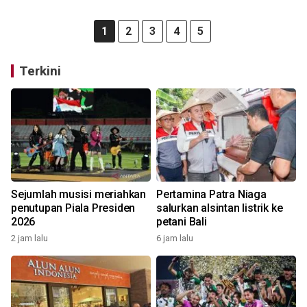
1
2
3
4
5
Terkini
Sejumlah musisi meriahkan
Pertamina Patra Niaga
penutupan Piala Presiden
salurkan alsintan listrik ke
2026
petani Bali
2 jam lalu
6 jam lalu