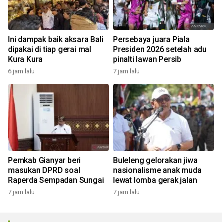
Ini dampak baik aksara Bali
Persebaya juara Piala
dipakai di tiap gerai mal
Presiden 2026 setelah adu
Kura Kura
pinalti lawan Persib
6 jam lalu
7 jam lalu
Pemkab Gianyar beri
Buleleng gelorakan jiwa
masukan DPRD soal
nasionalisme anak muda
Raperda Sempadan Sungai
lewat lomba gerak jalan
7 jam lalu
7 jam lalu