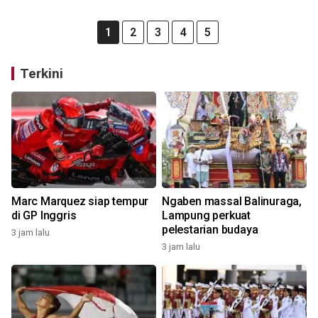
1
2
3
4
5
Terkini
Marc Marquez siap tempur
Ngaben massal Balinuraga,
di GP Inggris
Lampung perkuat
pelestarian budaya
3 jam lalu
3 jam lalu