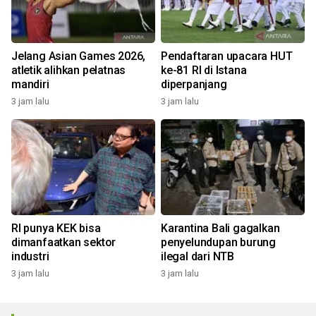
Jelang Asian Games 2026,
Pendaftaran upacara HUT
atletik alihkan pelatnas
ke-81 RI di Istana
mandiri
diperpanjang
3 jam lalu
3 jam lalu
RI punya KEK bisa
Karantina Bali gagalkan
dimanfaatkan sektor
penyelundupan burung
industri
ilegal dari NTB
3 jam lalu
3 jam lalu