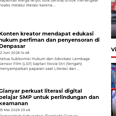
kapasitas warga lanjut usia (lansia) untuk menangkal
hoaks melalui literasi karena ...
Persib Bandung lolos ke final
setelah kalahkan Persija
Jakarta 2-1
4 Agustus 2026 20:10
Konten kreator mendapat edukasi
hukum perfiman dan penyensoran di
Denpasar
V
12 Juni 2026 14:48
Ketua Subkomisi Hukum dan Advokasi Lembaga
Sensor Film (LSF) Saptari Novia Stri (tengah)
menyampaikan paparan saat Literasi dan ...
Gianyar perkuat literasi digital
pelajar SMP untuk perlindungan dan
Apresiasi Desak Made,
keamanan
Pemprov Bali siapkan wall
standar internasional
25 Mei 2026 23:46
Pemerintah Kabupaten (Pemkab) Gianyar