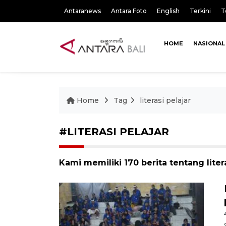
Antaranews
Antara Foto
English
Terkini
T
HOME
NASIONAL
Home
Tag
literasi pelajar
#LITERASI PELAJAR
Kami memiliki 170 berita tentang litera