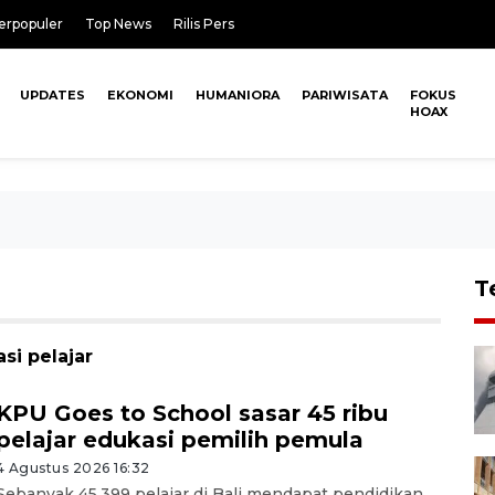
erpopuler
Top News
Rilis Pers
UPDATES
EKONOMI
HUMANIORA
PARIWISATA
FOKUS
HOAX
T
si pelajar
KPU Goes to School sasar 45 ribu
pelajar edukasi pemilih pemula
4 Agustus 2026 16:32
Sebanyak 45.399 pelajar di Bali mendapat pendidikan