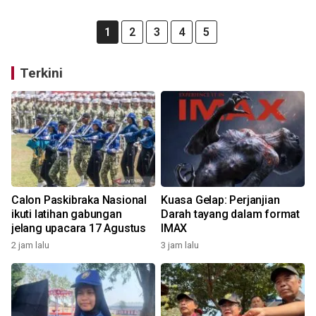
1
2
3
4
5
Terkini
Calon Paskibraka Nasional
Kuasa Gelap: Perjanjian
ikuti latihan gabungan
Darah tayang dalam format
jelang upacara 17 Agustus
IMAX
2 jam lalu
3 jam lalu