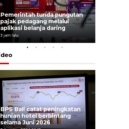
Tiga matr
Pemerintah tunda pungutan
kemampua
pajak pedagang melalui
Trisila N
aplikasi belanja daring
latihan di
3 jam lalu
5 Agustus 202
ideo
BPS Bali catat peningkatan
Padang Pa
hunian hotel berbintang
ajang pes
selama Juni 2026
unjuk ke