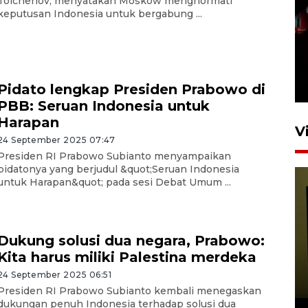
Tolchenov, menyatakan Moskow menghormati
keputusan Indonesia untuk bergabung ...
Satu akses wisata Bromo
ditutup sementara akibat
kebakaran hutan
4 Agustus 2026 19:29
Pidato lengkap Presiden Prabowo di
PBB: Seruan Indonesia untuk
Harapan
V
24 September 2025 07:47
Presiden RI Prabowo Subianto menyampaikan
pidatonya yang berjudul &quot;Seruan Indonesia
untuk Harapan&quot; pada sesi Debat Umum ...
Dukung solusi dua negara, Prabowo:
Kita harus miliki Palestina merdeka
Persiapan Skuad Garuda
jelang laga lawan Kamboja
24 September 2025 06:51
pada Piala AFF
Presiden RI Prabowo Subianto kembali menegaskan
dukungan penuh Indonesia terhadap solusi dua