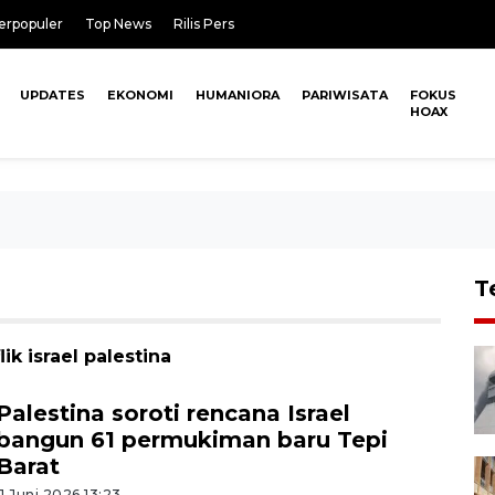
erpopuler
Top News
Rilis Pers
UPDATES
EKONOMI
HUMANIORA
PARIWISATA
FOKUS
HOAX
T
ik israel palestina
Palestina soroti rencana Israel
bangun 61 permukiman baru Tepi
Barat
11 Juni 2026 13:23