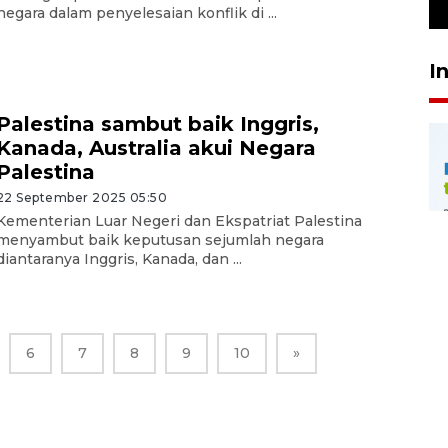
23 Juli 2026 19:12
negara dalam penyelesaian konflik di ...
I
Palestina sambut baik Inggris,
Kanada, Australia akui Negara
Palestina
22 September 2025 05:50
Kementerian Luar Negeri dan Ekspatriat Palestina
menyambut baik keputusan sejumlah negara
diantaranya Inggris, Kanada, dan ...
6
7
8
9
10
»