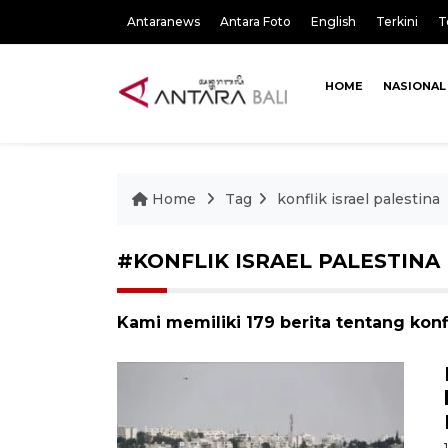
Antaranews
Antara Foto
English
Terkini
T
HOME
NASIONAL
Home
Tag
konflik israel palestina
#KONFLIK ISRAEL PALESTINA
Kami memiliki 179 berita tentang konfl