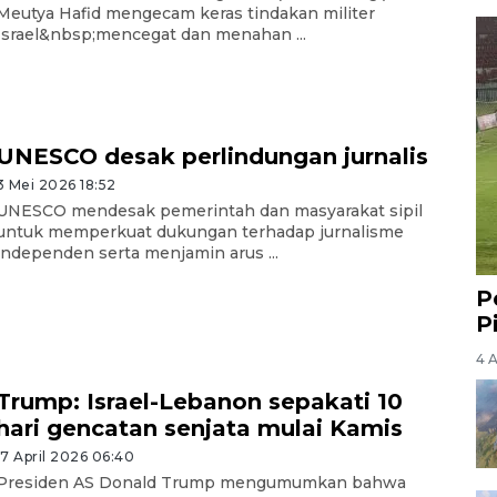
Meutya Hafid mengecam keras tindakan militer
Israel&nbsp;mencegat dan menahan ...
UNESCO desak perlindungan jurnalis
3 Mei 2026 18:52
UNESCO mendesak pemerintah dan masyarakat sipil
untuk memperkuat dukungan terhadap jurnalisme
independen serta menjamin arus ...
P
P
4 
Trump: Israel-Lebanon sepakati 10
hari gencatan senjata mulai Kamis
17 April 2026 06:40
Presiden AS Donald Trump mengumumkan bahwa