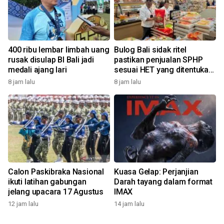
400 ribu lembar limbah uang
Bulog Bali sidak ritel
rusak disulap BI Bali jadi
pastikan penjualan SPHP
medali ajang lari
sesuai HET yang ditentukan
pemerintah
8 jam lalu
8 jam lalu
Calon Paskibraka Nasional
Kuasa Gelap: Perjanjian
ikuti latihan gabungan
Darah tayang dalam format
jelang upacara 17 Agustus
IMAX
12 jam lalu
14 jam lalu