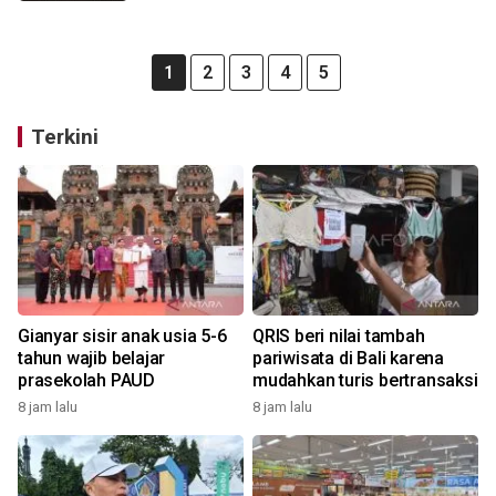
1
2
3
4
5
Terkini
Gianyar sisir anak usia 5-6
QRIS beri nilai tambah
tahun wajib belajar
pariwisata di Bali karena
prasekolah PAUD
mudahkan turis bertransaksi
8 jam lalu
8 jam lalu