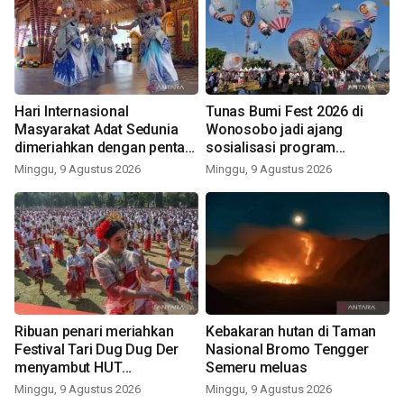
Hari Internasional
Tunas Bumi Fest 2026 di
Masyarakat Adat Sedunia
Wonosobo jadi ajang
dimeriahkan dengan pentas
sosialisasi program
seni budaya Bali
pemerintah lewat balon
Minggu, 9 Agustus 2026
Minggu, 9 Agustus 2026
udara
Ribuan penari meriahkan
Kebakaran hutan di Taman
Festival Tari Dug Dug Der
Nasional Bromo Tengger
menyambut HUT
Semeru meluas
Kemerdekaan
Minggu, 9 Agustus 2026
Minggu, 9 Agustus 2026