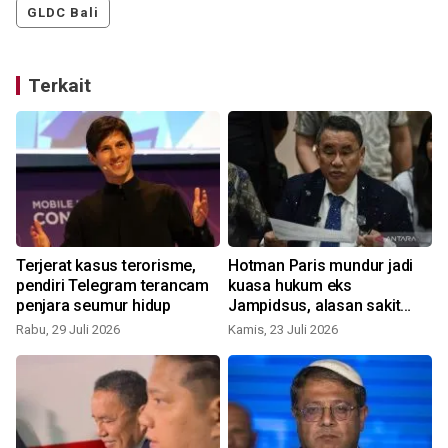
GLDC Bali
Terkait
Terjerat kasus terorisme,
Hotman Paris mundur jadi
pendiri Telegram terancam
kuasa hukum eks
penjara seumur hidup
Jampidsus, alasan sakit
saraf kejepit
Rabu, 29 Juli 2026
Kamis, 23 Juli 2026
S