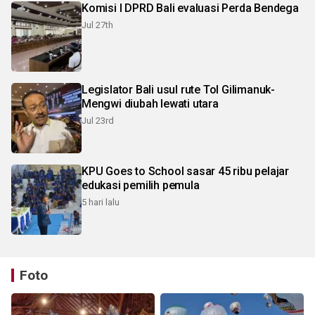
Komisi I DPRD Bali evaluasi Perda Bendega
Jul 27th
Legislator Bali usul rute Tol Gilimanuk-
Mengwi diubah lewati utara
Jul 23rd
KPU Goes to School sasar 45 ribu pelajar
edukasi pemilih pemula
5 hari lalu
Foto