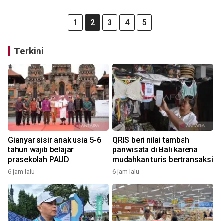
1
2
3
4
5
Terkini
Gianyar sisir anak usia 5-6
QRIS beri nilai tambah
tahun wajib belajar
pariwisata di Bali karena
prasekolah PAUD
mudahkan turis bertransaksi
6 jam lalu
6 jam lalu