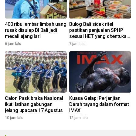
400 ribu lembar limbah uang
Bulog Bali sidak ritel
rusak disulap BI Bali jadi
pastikan penjualan SPHP
medali ajang lari
sesuai HET yang ditentukan
pemerintah
6 jam lalu
7 jam lalu
Calon Paskibraka Nasional
Kuasa Gelap: Perjanjian
ikuti latihan gabungan
Darah tayang dalam format
jelang upacara 17 Agustus
IMAX
10 jam lalu
12 jam lalu