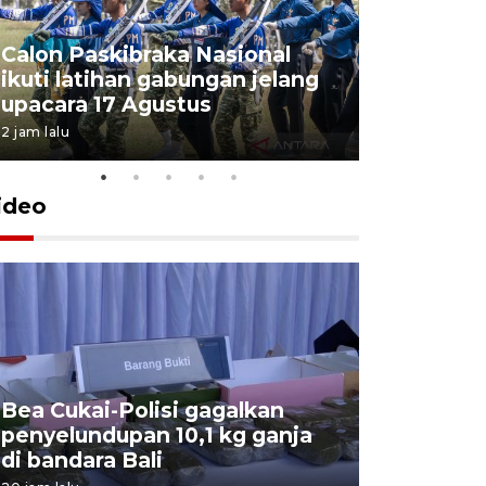
Calon Paskibraka Nasional
Sejumlah
ikuti latihan gabungan jelang
penutupa
upacara 17 Agustus
2026
2 jam lalu
7 Agustus 202
ideo
Bea Cukai-Polisi gagalkan
Pemerint
penyelundupan 10,1 kg ganja
pasar jen
di bandara Bali
internasi