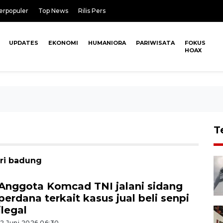
erpopuler
Top News
Rilis Pers
UPDATES
EKONOMI
HUMANIORA
PARIWISATA
FOKUS
HOAX
T
ari badung
Anggota Komcad TNI jalani sidang
perdana terkait kasus jual beli senpi
ilegal
12 Juni 2026 06:30