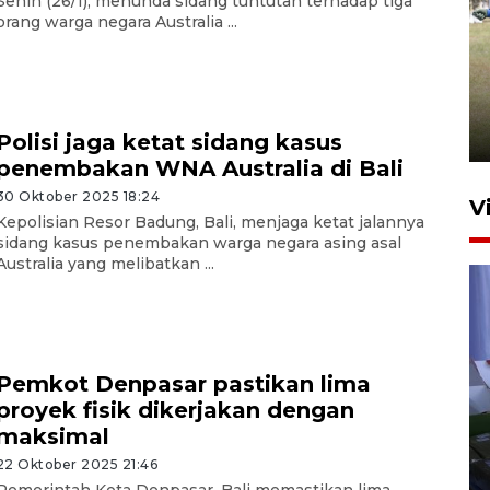
Senin (26/1), menunda sidang tuntutan terhadap tiga
orang warga negara Australia ...
Pemerintah tunda pungutan
pajak pedagang melalui
aplikasi belanja daring
6 Agustus 2026 16:45
Polisi jaga ketat sidang kasus
penembakan WNA Australia di Bali
30 Oktober 2025 18:24
V
Kepolisian Resor Badung, Bali, menjaga ketat jalannya
sidang kasus penembakan warga negara asing asal
Australia yang melibatkan ...
Pemkot Denpasar pastikan lima
proyek fisik dikerjakan dengan
Polisi tetapkan lima tersangka
maksimal
pengeroyokan maling ayam di
Tabanan
22 Oktober 2025 21:46
Pemerintah Kota Denpasar, Bali memastikan lima