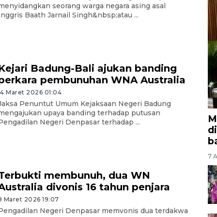
menyidangkan seorang warga negara asing asal
Inggris Baath Jarnail Singh&nbsp;atau ...
Kejari Badung-Bali ajukan banding
perkara pembunuhan WNA Australia
14 Maret 2026 01:04
Jaksa Penuntut Umum Kejaksaan Negeri Badung
mengajukan upaya banding terhadap putusan
M
Pengadilan Negeri Denpasar terhadap ...
d
b
7 A
Terbukti membunuh, dua WN
Australia divonis 16 tahun penjara
9 Maret 2026 19:07
Pengadilan Negeri Denpasar memvonis dua terdakwa