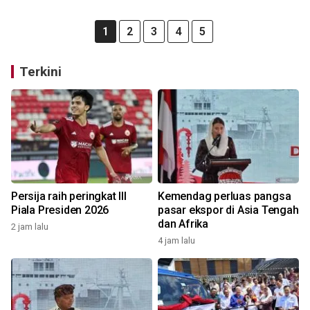
1
2
3
4
5
Terkini
Persija raih peringkat III
Kemendag perluas pangsa
Piala Presiden 2026
pasar ekspor di Asia Tengah
dan Afrika
2 jam lalu
4 jam lalu