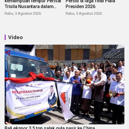
kemampuan tempur Perisai
Persib di laga final Piala
Trisila Nusantara dalam
Presiden 2026
latihan di Kepri
Rabu, 5 Agustus 2026
Rabu, 5 Agustus 2026
Video
Bali ekspor 3,5 ton salak gula pasir ke China