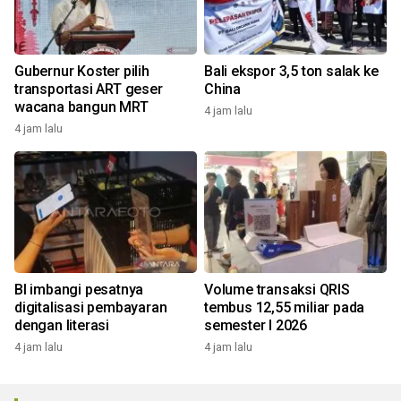
Gubernur Koster pilih
Bali ekspor 3,5 ton salak ke
transportasi ART geser
China
wacana bangun MRT
4 jam lalu
4 jam lalu
BI imbangi pesatnya
Volume transaksi QRIS
digitalisasi pembayaran
tembus 12,55 miliar pada
dengan literasi
semester I 2026
4 jam lalu
4 jam lalu