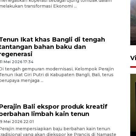
menegaskan koperasi sebagai ujung tombak dalam
melakukan transformasi Ekonomi ...
Sebanyak 62 penumpang
selamat dari kebakaran KM
Mutiara Sentosa II
dikembalikan ke Surabaya
4 Agustus 2026 19:23
Tenun Ikat khas Bangli di tengah
tantangan bahan baku dan
regenerasi
V
31 Mei 2026 17:34
Di tengah gempuran modernisasi, Kelompok Perajin
Tenun Ikat Giri Putri di Kabupaten Bangli, Bali, terus
berupaya menjaga ...
Perajin Bali ekspor produk kreatif
berbahan limbah kain tenun
Persiapan Skuad Garuda
jelang laga lawan Kamboja
19 Mei 2026 22:01
pada Piala AFF
Perajin mempersiapkan baju berbahan kain tenun
tradisional yang akan diekspor ke Prancis di Namaste