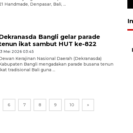
23 Juli 2026 19:12
21 Handmade, Denpasar, Bali, ...
I
Dekranasda Bangli gelar parade
tenun ikat sambut HUT ke-822
13 Mei 2026 03:45
Dewan Kerajinan Nasional Daerah (Dekranasda)
Kabupaten Bangli mengadakan parade busana tenun
ikat tradisional Bali guna ...
6
7
8
9
10
»