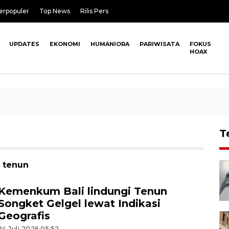
erpopuler
Top News
Rilis Pers
UPDATES
EKONOMI
HUMANIORA
PARIWISATA
FOKUS
HOAX
T
n tenun
Kemenkum Bali lindungi Tenun
Songket Gelgel lewat Indikasi
Geografis
24 Juli 2026 05:52