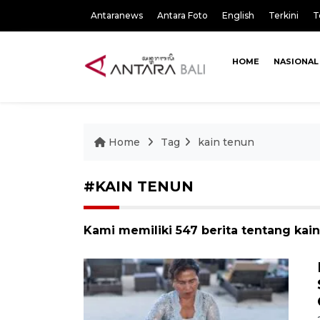
Antaranews
Antara Foto
English
Terkini
T
HOME
NASIONAL
Home
Tag
kain tenun
#KAIN TENUN
Kami memiliki 547 berita tentang kai