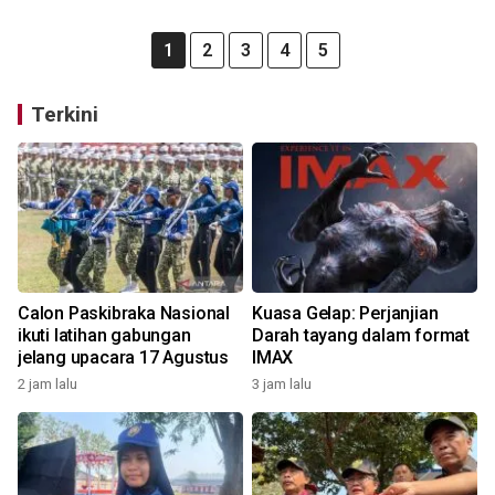
1
2
3
4
5
Terkini
Calon Paskibraka Nasional
Kuasa Gelap: Perjanjian
ikuti latihan gabungan
Darah tayang dalam format
jelang upacara 17 Agustus
IMAX
2 jam lalu
3 jam lalu