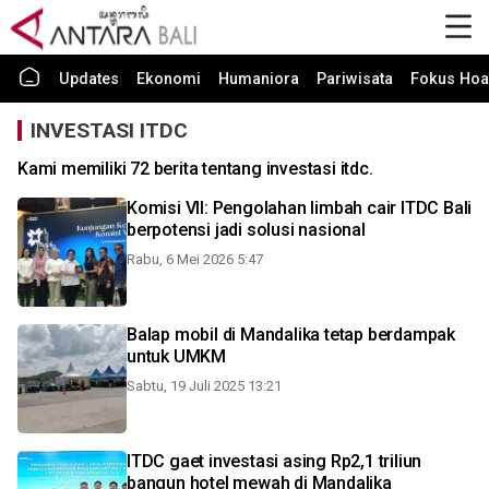
Updates
Ekonomi
Humaniora
Pariwisata
Fokus Hoa
INVESTASI ITDC
Kami memiliki 72 berita tentang investasi itdc.
Komisi VII: Pengolahan limbah cair ITDC Bali
berpotensi jadi solusi nasional
Rabu, 6 Mei 2026 5:47
Balap mobil di Mandalika tetap berdampak
untuk UMKM
Sabtu, 19 Juli 2025 13:21
ITDC gaet investasi asing Rp2,1 triliun
bangun hotel mewah di Mandalika