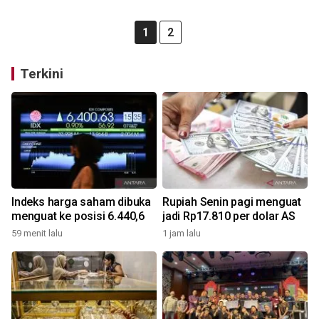
1
2
Terkini
Indeks harga saham dibuka
Rupiah Senin pagi menguat
menguat ke posisi 6.440,6
jadi Rp17.810 per dolar AS
59 menit lalu
1 jam lalu