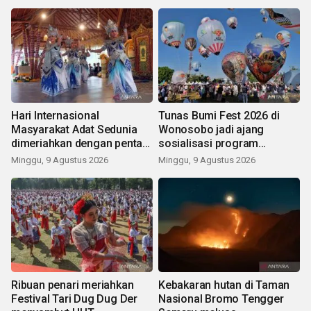
Hari Internasional
Tunas Bumi Fest 2026 di
Masyarakat Adat Sedunia
Wonosobo jadi ajang
dimeriahkan dengan pentas
sosialisasi program
seni budaya Bali
pemerintah lewat balon
Minggu, 9 Agustus 2026
Minggu, 9 Agustus 2026
udara
Ribuan penari meriahkan
Kebakaran hutan di Taman
Festival Tari Dug Dug Der
Nasional Bromo Tengger