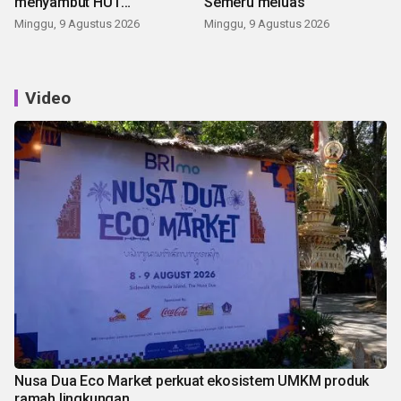
menyambut HUT
Semeru meluas
Kemerdekaan
Minggu, 9 Agustus 2026
Minggu, 9 Agustus 2026
Video
Nusa Dua Eco Market perkuat ekosistem UMKM produk
ramah lingkungan