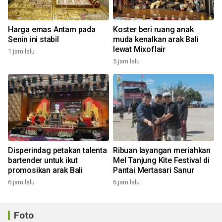
Harga emas Antam pada
Koster beri ruang anak
Senin ini stabil
muda kenalkan arak Bali
lewat Mixoflair
1 jam lalu
5 jam lalu
Disperindag petakan talenta
Ribuan layangan meriahkan
bartender untuk ikut
Mel Tanjung Kite Festival di
promosikan arak Bali
Pantai Mertasari Sanur
6 jam lalu
6 jam lalu
Foto