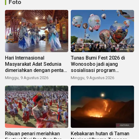
Foto
Hari Internasional
Tunas Bumi Fest 2026 di
Masyarakat Adat Sedunia
Wonosobo jadi ajang
dimeriahkan dengan pentas
sosialisasi program
seni budaya Bali
pemerintah lewat balon
Minggu, 9 Agustus 2026
Minggu, 9 Agustus 2026
udara
Ribuan penari meriahkan
Kebakaran hutan di Taman