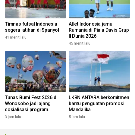
Timnas futsal Indonesia
Atlet Indonesia jamu
segera latihan di Spanyol
Rumania di Piala Davis Grup
II Dunia 2026
41 menit lalu
45 menit lalu
Tunas Bumi Fest 2026 di
LKBN ANTARA berkomitmen
Wonosobo jadi ajang
bantu penguatan promosi
sosialisasi program
Mandalika
pemerintah lewat balon
3 jam lalu
5 jam lalu
udara