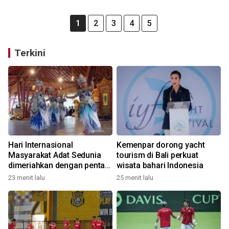
1
2
3
4
5
Terkini
Hari Internasional
Kemenpar dorong yacht
Masyarakat Adat Sedunia
tourism di Bali perkuat
dimeriahkan dengan pentas
wisata bahari Indonesia
seni budaya Bali
23 menit lalu
25 menit lalu