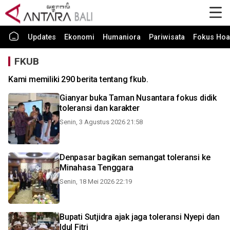
Updates
Ekonomi
Humaniora
Pariwisata
Fokus Hoa
FKUB
Kami memiliki 290 berita tentang fkub.
Gianyar buka Taman Nusantara fokus didik
toleransi dan karakter
Senin, 3 Agustus 2026 21:58
Denpasar bagikan semangat toleransi ke
Minahasa Tenggara
Senin, 18 Mei 2026 22:19
Bupati Sutjidra ajak jaga toleransi Nyepi dan
Idul Fitri