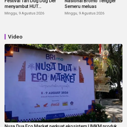
Festival Tari Dug Dug Der
Nasional Bromo Tengger
menyambut HUT
Semeru meluas
Kemerdekaan
Minggu, 9 Agustus 2026
Minggu, 9 Agustus 2026
Video
Nusa Dua Eco Market perkuat ekosistem UMKM produk