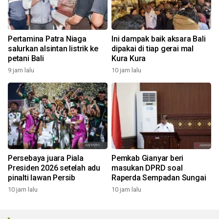
Pertamina Patra Niaga
Ini dampak baik aksara Bali
salurkan alsintan listrik ke
dipakai di tiap gerai mal
petani Bali
Kura Kura
9 jam lalu
10 jam lalu
Persebaya juara Piala
Pemkab Gianyar beri
Presiden 2026 setelah adu
masukan DPRD soal
pinalti lawan Persib
Raperda Sempadan Sungai
10 jam lalu
10 jam lalu