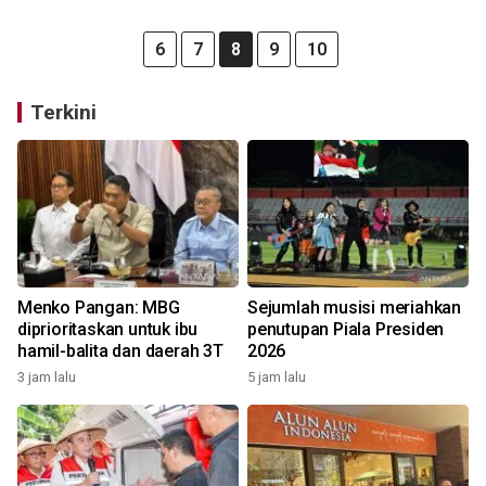
6
7
8
9
10
Terkini
Menko Pangan: MBG
Sejumlah musisi meriahkan
diprioritaskan untuk ibu
penutupan Piala Presiden
hamil-balita dan daerah 3T
2026
3 jam lalu
5 jam lalu