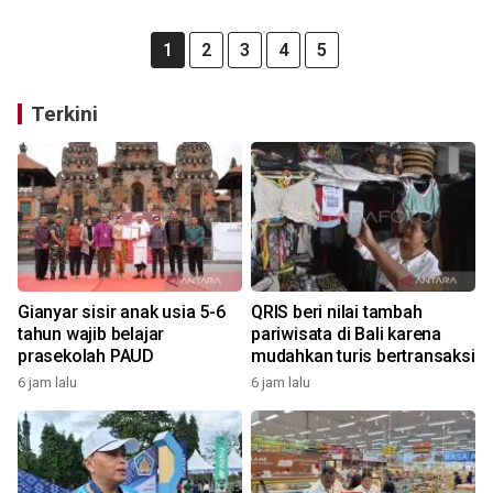
1
2
3
4
5
Terkini
Gianyar sisir anak usia 5-6
QRIS beri nilai tambah
tahun wajib belajar
pariwisata di Bali karena
prasekolah PAUD
mudahkan turis bertransaksi
6 jam lalu
6 jam lalu