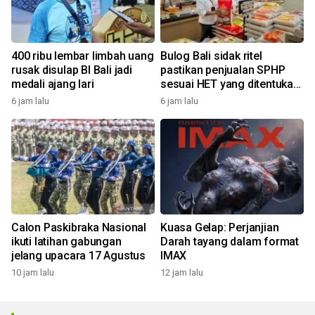
400 ribu lembar limbah uang
Bulog Bali sidak ritel
rusak disulap BI Bali jadi
pastikan penjualan SPHP
medali ajang lari
sesuai HET yang ditentukan
pemerintah
6 jam lalu
6 jam lalu
Calon Paskibraka Nasional
Kuasa Gelap: Perjanjian
ikuti latihan gabungan
Darah tayang dalam format
jelang upacara 17 Agustus
IMAX
10 jam lalu
12 jam lalu