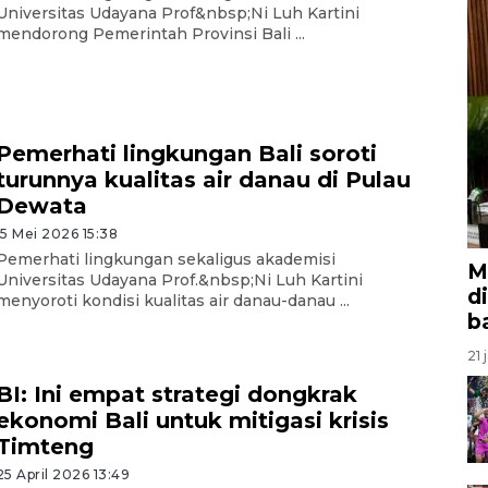
Universitas Udayana Prof&nbsp;Ni Luh Kartini
mendorong Pemerintah Provinsi Bali ...
Pemerhati lingkungan Bali soroti
turunnya kualitas air danau di Pulau
Dewata
15 Mei 2026 15:38
Pemerhati lingkungan sekaligus akademisi
M
Universitas Udayana Prof.&nbsp;Ni Luh Kartini
d
menyoroti kondisi kualitas air danau-danau ...
b
21 
BI: Ini empat strategi dongkrak
ekonomi Bali untuk mitigasi krisis
Timteng
25 April 2026 13:49