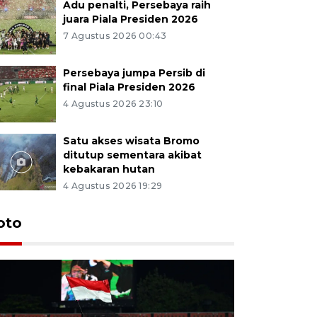
Adu penalti, Persebaya raih
juara Piala Presiden 2026
7 Agustus 2026 00:43
Persebaya jumpa Persib di
final Piala Presiden 2026
4 Agustus 2026 23:10
Satu akses wisata Bromo
ditutup sementara akibat
kebakaran hutan
4 Agustus 2026 19:29
Persebaya
oto
Presiden
pinalti l
7 Agustus 202