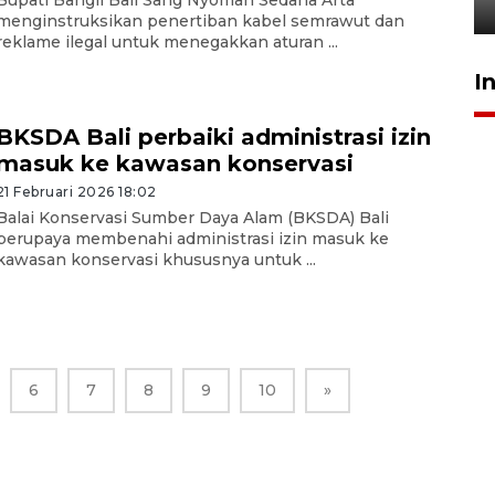
27 Juli 2026 22:32
menginstruksikan penertiban kabel semrawut dan
reklame ilegal untuk menegakkan aturan ...
I
BKSDA Bali perbaiki administrasi izin
masuk ke kawasan konservasi
21 Februari 2026 18:02
Balai Konservasi Sumber Daya Alam (BKSDA) Bali
berupaya membenahi administrasi izin masuk ke
kawasan konservasi khususnya untuk ...
6
7
8
9
10
»