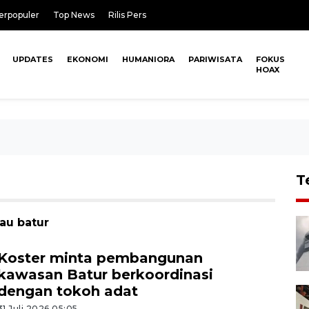
erpopuler
Top News
Rilis Pers
UPDATES
EKONOMI
HUMANIORA
PARIWISATA
FOKUS
HOAX
T
au batur
Koster minta pembangunan
kawasan Batur berkoordinasi
dengan tokoh adat
31 Juli 2026 05:05