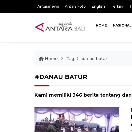
Antaranews
Antara Foto
English
Terkini
T
HOME
NASIONAL
Home
Tag
danau batur
#DANAU BATUR
Kami memiliki 346 berita tentang dan