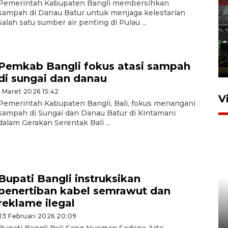
Pemerintah Kabupaten Bangli membersihkan
sampah di Danau Batur untuk menjaga kelestarian
Tiga matra TNI unjuk
salah satu sumber air penting di Pulau ...
kemampuan tempur Perisai
Trisila Nusantara dalam
latihan di Kepri
Pemkab Bangli fokus atasi sampah
5 Agustus 2026 16:28
di sungai dan danau
1 Maret 2026 15:42
V
Pemerintah Kabupaten Bangli, Bali, fokus menangani
sampah di Sungai dan Danau Batur di Kintamani
dalam Gerakan Serentak Bali ...
Bupati Bangli instruksikan
penertiban kabel semrawut dan
Polisi tetapkan lima tersangka
reklame ilegal
pengeroyokan maling ayam di
Tabanan
23 Februari 2026 20:09
Bupati Bangli Bali Sang Nyoman Sedana Arta