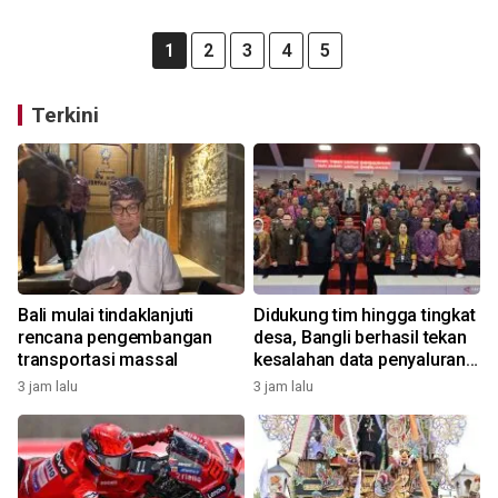
1
2
3
4
5
Terkini
Bali mulai tindaklanjuti
Didukung tim hingga tingkat
rencana pengembangan
desa, Bangli berhasil tekan
transportasi massal
kesalahan data penyaluran
bansos
3 jam lalu
3 jam lalu