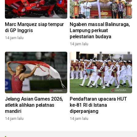
Marc Marquez siap tempur
Ngaben massal Balinuraga,
di GP Inggris
Lampung perkuat
pelestarian budaya
14 jam lalu
14 jam lalu
Jelang Asian Games 2026,
Pendaftaran upacara HUT
atletik alihkan pelatnas
ke-81 RI di Istana
mandiri
diperpanjang
14 jam lalu
14 jam lalu